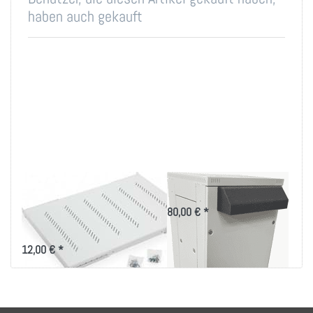
haben auch gekauft
19 Zoll Fachboden
Schalldämpfer AW
bis 80kg Belastung
80,00 € *
in versch. Tiefen
12,00 € *