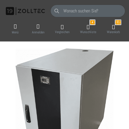
Geben Sie einen Suchbegriff ein. Während Sie
4
31
Vergleichen
Wunschliste
Warenkorb
Menü
Anmelden