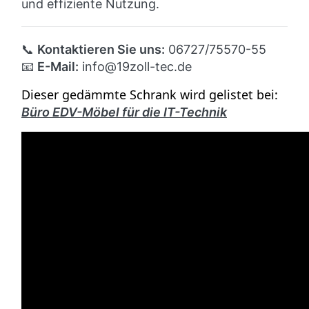
und effiziente Nutzung.
📞
Kontaktieren Sie uns:
06727/75570-55
📧
E-Mail:
info
@19zoll
-tec.de
Dieser gedämmte Schrank wird gelistet bei:
Büro EDV-Möbel für die IT-Technik