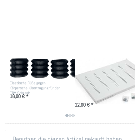
Vibrationsdämmende
19 Zoll Fachboden
Füße
bis 80kg Belastung
in versch. Tiefen
Elastische Füße gegen
Körperschallübertragung für den
Ablage-Tablar 150 bis 950mm
EDV-Schrank
16,00 € *
Tiefe für 19 Zoll IT-Schränke
12,00 € *
Benutzer, die diesen Artikel gekauft haben,