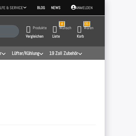
ILFE & SERVICE
BLOG
NEWS
ANMELDEN
4
31
 Ergebnisse. Drücken Sie die Eingabetaste, um alle Ergebnisse aufzurufen.
Produkte
Wunsch
Waren
Vergleichen
Liste
Korb
r
Lüfter/Kühlung
19 Zoll Zubehör