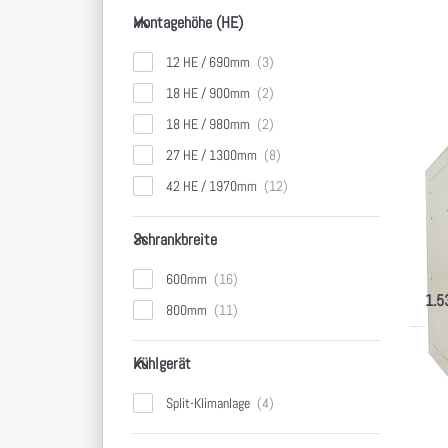
Montagehöhe (HE)
E
Montagehöhe (HE)
fü
Op
12 HE / 690mm
G
Bü
18 HE / 900mm
Sc
18 HE / 980mm
Kü
27 HE / 1300mm
Gr
42 HE / 1970mm
Sc
Kü
Schrankbreite
Schrankbreite
600m
digi
600mm
Nois
1.5
800mm
Kühlgerät
D
Kühlgerät
me
Split-Klimanlage
Ak
Se