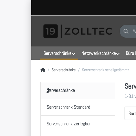
Geben Sie
Serverschränke
Netzwerkschränke
Büro 
Startseite
Serverschränke
Serverschrank schallgedämmt
Ser
Serverschränke
Sucher
1-31
Serverschrank Standard
Sor
Serverschrank zerlegbar