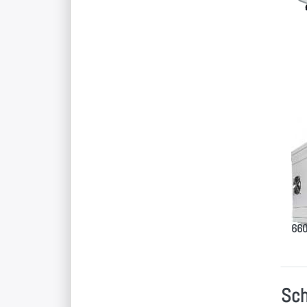
Dr
E
Op
Ti
g
Ar
Ti
ge
Ar
leis
Tisc
660
Sch