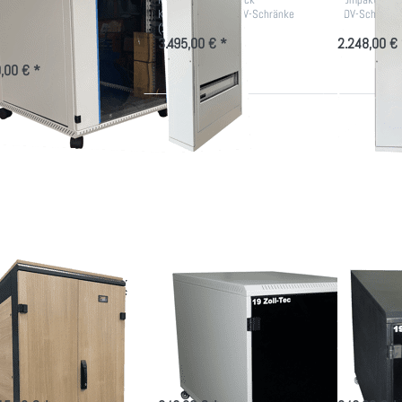
rsch. Größen
Klimaanlage für EDV-Schränke
EDV-Schränke
ner, leiser Büro EDV-Schrank
(2650W Kühlung)
llgedämmt gegen Lärm der
3.495,00 € *
2.248,00 € 
echnik
,00 € *
ücken
Drücken
Drücken
Sie
Sie ENTER
Sie ENTER
NTER
für mehr
für mehr
r mehr
Optionen
Optionen
tionen
zu Mobiles
zu
u Büro
Office
Mobiles,
EDV-
Rack 12
schwarzes
hrank
HE, aus
Office-
dämmt
Stahlblech
Rack
egen
V Lärm
ro EDV-Schrank
Mobiles Office
Mobiles
dämmt gegen
Rack 12 HE, aus
schwarz
V Lärm
Stahlblech
Rack
 Serverschrank mit
Container für 19"-Technik als
Container für 
mierter Luftkühlung
Home Office Untertisch-Version
Untertisch-Ve