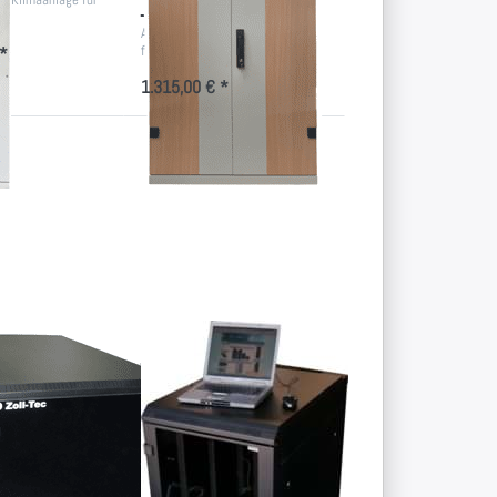
Technimklärm
.
Akustikschrank mit Holzdesign
für sensible Bereiche
*
1.315,00 € *
Drücken
Sie ENTER
für mehr
Optionen
zu Mobiler
IT-Schrank,
aus
Stahlblech,
schwarz
,
Mobiler IT-
es Office-
Schrank, aus
Stahlblech,
schwarz
19 Zoll-Technik als
rsion
schwarzes Rack, 1030mm hoch,