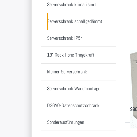
D
Serverschrank klimatisiert
me
Serverschrank schallgedämmt
Ak
Se
6
Serverschrank IP54
19" Rack Hohe Tragekraft
Kl
Ak
kleiner Serverschrank
Se
60
Serverschrank Wandmontage
19 Z
Kühl
Tief
DSGVO-Datenschutzschrank
990
Sonderausführungen
Dr