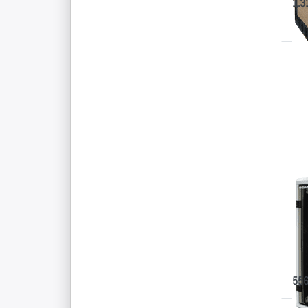
1.3
D
E
fü
Op
zu
Co
f
T
Of
Co
Zo
gedä
19"-
Arbe
556