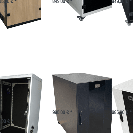
15,00 € *
849,00 € *
849,00 € *
rücken
Drücken
Drücken
Sie
Sie ENTER
Sie
NTER
für mehr
ENTER
r mehr
Optionen
für mehr
tionen
zu
Optionen
 Office
Schwarzes
zu
Rack
Office-
Weißes
Roll-
Rack-
Office-
ntainer
Silent
Rack-
ür 19
Silent
Zoll-
echnik
fice Rack Roll-
Schwarzes Office-
Weißes 
ntainer für 19
Rack-Silent
Rack-Si
ll-Technik
Bürotauglicher EDV-Schrank
Bürotaugliche
gegen Techniklärm
gegen Technik
mmtes und mobiles Rack für
Geräte gegen Lärm am
985,00 € *
985,00 € *
itsplatz
,00 € *