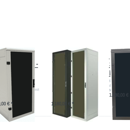
rücken Sie
Drücken Sie
Drücken
ENTER für
ENTER für
Sie
hr Optionen
mehr Optionen
ENTER
zu Kleiner
zu Schmaler
für mehr
ustikschrank
Akustikschrank
Optionen
-
-
zu
rverschrank
Serverschrank
Kleiner
00mm breit
600mm breit
Büro IT-
Schrank
mit
Kühlung
einer
Schmaler
Kleiner 
ustikschrank -
Akustikschrank -
Schrank
rverschrank
Serverschrank
Kühlung
0mm breit
600mm breit
600mm breit, v
digital gesteu
oll Rack 1300mm hoch mit
19 Zoll Rack 1970mm hoch mit
Noise-Rack fü
ung versch. Farben und
Kühlung
1.280,00 € 
en
,00 € *
1.180,00 € *
ücken
Drücken Sie
Drücken
Sie
ENTER für
Sie