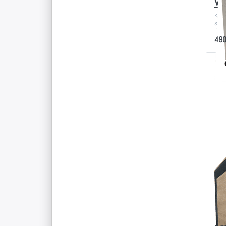
ve
klei
scha
IT-T
490
Dr
E
fü
Op
z
Sc
ge
g
ED
Bü
ge
ED
Büro
opti