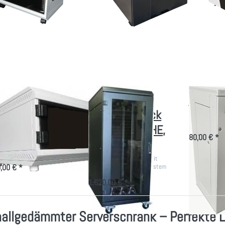
ücken Sie
Drücken
Drücken Si
NTER für
Sie
ENTER für
mehr
ENTER für
mehr
tionen zu
mehr
Optionen z
sch-Rack
Optionen
Schalldämpf
edämmt
zu
AW
für den
Mobiles
beitsplatz
Broadcast
Rack
600x900,
27 HE,
schwarz
sch-Rack
Mobiles
Schalld
dämmt für den
Broadcast Rack
Luftschikane
Lüfter
beitsplatz
600x900, 27 HE,
80,00 € *
schwarz
es Gehäuse mit Kühlung für
h-Aufstellung
19 Zoll Broadcast Rack mit
integrierten Belüftungssystem
,00 € *
1.620,00 € *
allgedämmter Serverschrank – Perfekte L