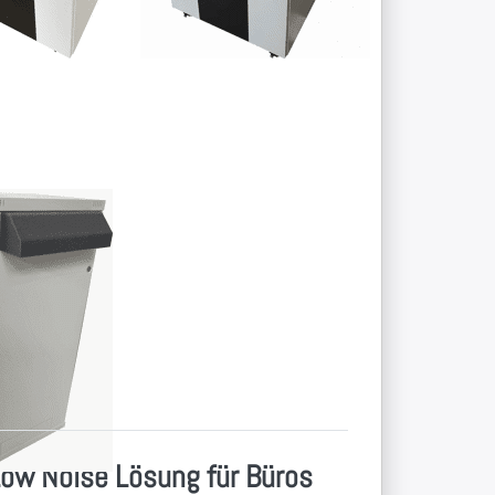
e
u
er
ämpfer AW
 vor 3x 120mm
ow Noise Lösung für Büros