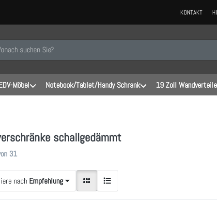
KONTAKT
H
 einen Suchbegriff ein. Während Sie tippen, erscheinen automatisch erste
EDV-Möbel
Notebook/Tablet/Handy Schrank
19 Zoll Wandverteile
verschränke schallgedämmt
gebnisse:
von
31
tiere nach
Empfehlung