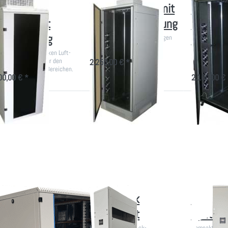
V-Schrank
Serverschrank mit
IT-Schr
dämmt mit
Wärmerückführung
Noise m
rbo-Lüftung
Kühlung
EDV-Rack schallgedämmt gegen
Raumüberhitzung
mm hoch mit starken Luft-
Büro-Rack mit
hsatz. Sehr leise für den
Lärmdämpfung 
2.250,00 € *
atz in besonderen Bereichen.
Luftführung
00,00 € *
2.100,00 € 
ücken
Drücken
Drücken
Sie
Sie ENTER
Sie ENTER
NTER
für mehr
für mehr
r mehr
Optionen
Optionen
tionen
zu
zu
zu
Monoblock
Kühlmodul
eines
Klimagerät
mit Split-
ffice-
Klimagerät
ck mit
llen in
rsch.
rößen
eines Office-
Monoblock
Kühlmod
ck mit Rollen in
Klimagerät
Split-K
Kompakte Monoblock-
Kompakte Spli