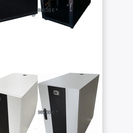
für 19 Zoll-Technik am
Arbeitsplatz
895,00 € *
Drücken
Sie
ENTER
für mehr
Optionen
zu
Graues
Office-
Rack-
Silent
Office-
Graues Office-
lent
Rack-Silent
r EDV-Schrank
Bürotauglicher EDV-Schrank
lärm
gegen Techniklärm
985,00 € *