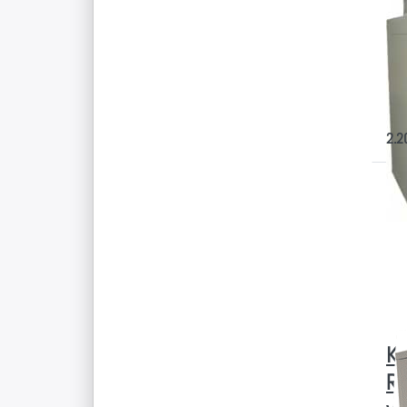
ED
ge
Tu
1970
Durc
Eins
2.2
Dr
E
fü
Op
Kl
O
Ra
Ro
ve
G
Kl
Ra