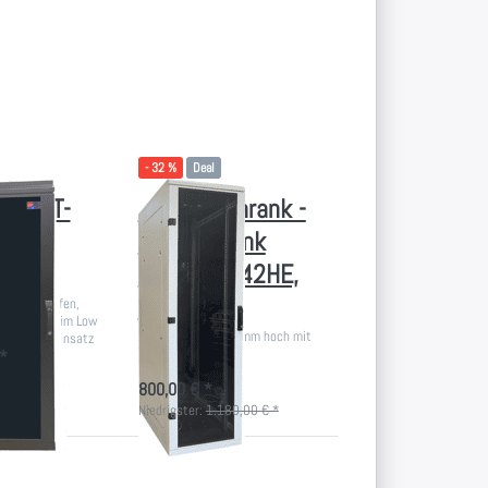
Drücken Sie
ENTER für
mehr Optionen
zu
Akustikschrank
- EDV-Schrank
600x900,
42HE, lichtgrau
- 32 %
Deal
Büro IT-
Akustikschrank -
 mit
EDV-Schrank
600x900, 42HE,
lichtgrau
ersch. Tiefen,
erte Lüfter im Low
19 Zoll Rack 1970mm hoch mit
r den Büroeinsatz
Silent-Lüftern
*
800,00 € *
Niedrigster:
1.180,00 € *
Drücken Sie
ENTER für