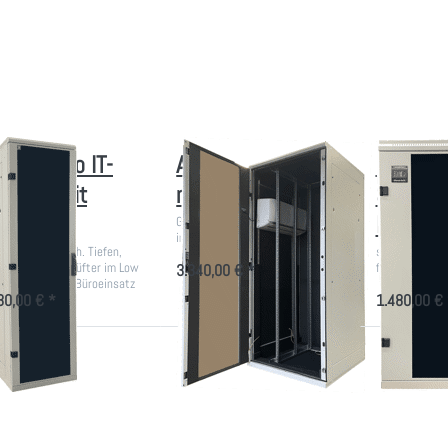
NTER
mehr Optionen
ENTER
r mehr
zu
für mehr
tionen
Akustikschrank
Optionen
zu
mit Klimagerät
zu
roßer
Kleiner
ro IT-
EDV-
hrank
Schrank
mit
mit Low
hlung
Noise-
System
oßer Büro IT-
Akustikschrank
Kleiner
hrank mit
mit Klimagerät
Schrank
hlung
Noise-
Großer EDV-Schrank mit Kühlung
im Büro
m breit, versch. Tiefen,
sehr leise, ge
tal gesteuerte Lüfter im Low
für den Büroei
3.340,00 € *
e-Rack für den Büroeinsatz
30,00 € *
1.480,00 € 
rücken Sie
Drücken Sie
Drücken Si
ENTER für
ENTER für
ENTER für
hr Optionen
mehr Optionen
mehr Option
zu
zu
zu Büro
ustikschrank
Akustikschrank
Akustikschr
-
mit starkem,
rverschrank
leisen Lüfter