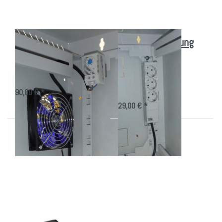
Schrank
Gegen Wärmestau
Energieversorgung
im Tablet-Schrank
im Tablet
Wandschrank
gesteuerter Silent-Lüfter
3er Steckdosenleiste
90,00 € *
29,00 € *
Drücken
Drücken
Sie
Sie
ENTER
ENTER
für mehr
für mehr
Optionen
Optionen
zu USB-
zu USB-A
C
3.0
Buchse
Stecker
auf USB
auf USB-
Stecker
C
Adapter
Buchse