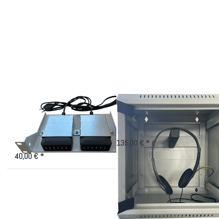
Drücken Sie
Drücken
ENTER für
Sie
mehr
ENTER
Optionen zu
für mehr
Smartphone
Optionen
USB
zu
Ladegerät
Headset-
Träger
Schrank
Smartphone USB
Headset-Schrank
Ladegerät Träger
Aufbewahrungsschrank für
Kopfhörer/Headset
Ladegerät mit USB-A Anschlüssen
für den Smartphone-Schrank
135,00 € *
40,00 € *
Drücken Sie
Drücken Sie
ENTER für
ENTER für mehr
mehr
Optionen zu
Optionen zu
Smartphone/Handy
Smartphone
19"-Träger