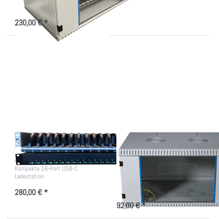
Fachbreite einstellbar
230,00 € *
Drücken Sie
Drücken Sie
ENTER für
ENTER für
mehr
mehr
Optionen zu
Optionen zu
Smartphone
Leergehäuse
Ladestation
für
Smartphones
und Tablets
Smartphone
Leergehäuse für
Ladestation
Smartphones und
Tablets
Kompakte 16-Port USB-C
Ladestation
Wandschrank für individuelle
Konfiguration
280,00 € *
92,00 € *