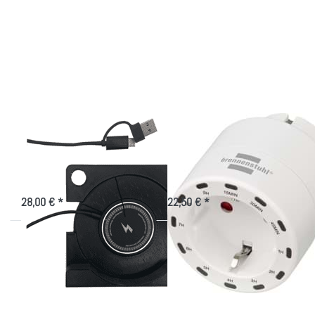
ENTER für
ENTER für
mehr
mehr
Optionen zu
Optionen zu
Ladegmodul
Countdown-
Smartphone
Timer für
Ladeschränke
Ladegmodul
Countdown-Timer für
Smartphone
Ladeschränke
Träger für Wireless Ladegeräte
9-Stunden-Countdown-
Schaltsteckdose
28,00 € *
22,50 € *
Drücken
Drücken Sie
Sie ENTER
ENTER für mehr
für mehr
Optionen zu
Optionen
Energieversorgung
zu Gegen
im Tablet
Wärmestau
Wandschrank
im Tablet-