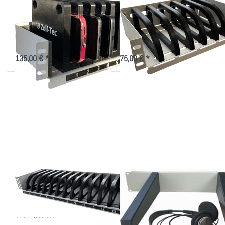
Ladeturm für
Smartphone/Handy
Smartphones
Ablage 7-fach
Aufbewahren und Laden von
Ablagefächer für 7 Smartphones im
Smartphones im 10"-Schrank
10"-Schrank
135,00 € *
75,00 € *
Drücken Sie
Drücken Sie
ENTER für mehr
ENTER für
Optionen zu
mehr Optionen
Smartphone/Handy
zu Headset
Ablage 14-fach
Tragemodul für
den
Systemschrank
Smartphone/Handy
Headset Tragemodul
Ablage 14-fach
für den
Systemschrank
Ablagefächer für 14 Smartphones
im 19"-Schrank
Ablage für Kopfhörer im 19"-