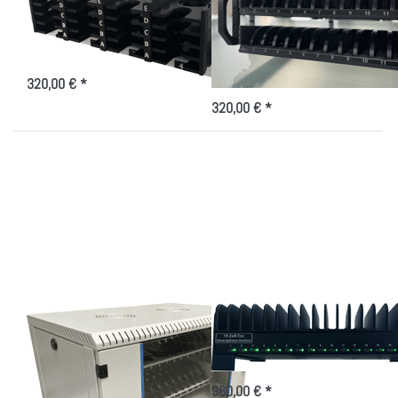
Smartphones
Ablagesystem für
Schulen
System-Modul mit Ladeoption
Praktisches Ablagesystem für bis
zu 24 Smartphones
320,00 € *
320,00 € *
Drücken Sie
Drücken Sie
ENTER für
ENTER für
mehr
mehr
Optionen zu
Optionen zu
Smartphone
Smartphone-
Aufbewahrung
Station
für die Schule
- Verein
Smartphone
Smartphone-Station
Aufbewahrung für die
Kompakte Ablage für Smartphones
mit USB-C Ladeeinheit
Schule - Verein
360,00 € *
Ablage für 14/28 Smartphones -