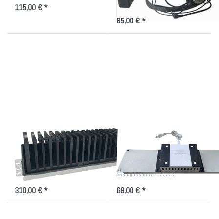
Schrank
115,00 € *
65,00 € *
Drücken
Drücken Sie
Sie ENTER
ENTER für
für mehr
mehr
Optionen
Optionen zu
zu
Ladegerät-
Induktives
Träger mit
Lademodul
12 USB
Ladebuchsen
Induktives
Ladegerät-Träger mit
Lademodul
12 USB Ladebuchsen
Ablage- und Ladefächer für
19"-Träger mit 12x USB-A
Smartphones im 19"-Schrank
Anschlüssen für Tablets
310,00 € *
69,00 € *
Drücken Sie
Drücken Sie