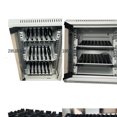
Schrank
Mini
Smartphone 10"-
Handy 10"-Schrank
Schrank
Mini
Aufbewahrungsschrank für Handys
Kleiner 10 Zoll Schrank für 16
Handys + Ablage
295,00 € *
195,00 € *
Drücken Sie
Drücken Sie
ENTER für
ENTER für
mehr
mehr
Optionen zu
Optionen zu
Lagerung von
Smartphone-
20
Ablagesystem
Smartphones
für Schulen
Lagerung von 20
Smartphone-