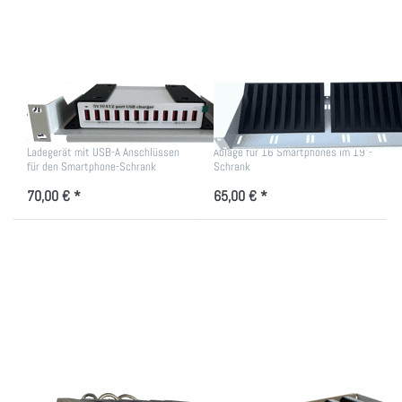
12x USB
Ladegerät
Smartphone 12x USB
Smartphone/Handy
Ladegerät
19"-Träger
Ladegerät mit USB-A Anschlüssen
Ablage für 16 Smartphones im 19"-
für den Smartphone-Schrank
Schrank
70,00 € *
65,00 € *
Drücken Sie
Drücken Sie
ENTER für
ENTER für mehr
mehr
Optionen zu
Optionen zu
Smartphone/Handy
Ladeturm für
Ablage 7-fach
Smartphones