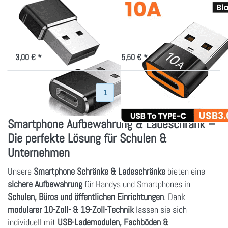
USB-C Buchse auf
USB-A 3.0 Stecker
USB Stecker Adapter
auf USB-C Buchse
Ladekabel Adapter für iPhone 11
Adapter für hohe Ladeleistung
12 Mini Max
3,00 € *
5,50 € *
Zurück
1
2
Weiter
Smartphone Aufbewahrung & Ladeschrank –
Die perfekte Lösung für Schulen &
Unternehmen
Unsere
Smartphone Schränke & Ladeschränke
bieten eine
sichere Aufbewahrung
für Handys und Smartphones in
Schulen, Büros und öffentlichen Einrichtungen
. Dank
modularer 10-Zoll- & 19-Zoll-Technik
lassen sie sich
individuell mit
USB-Lademodulen, Fachböden &