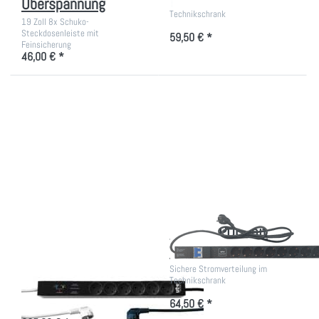
Überspannung
Sichere Stromverteilung für den
Technikschrank
19 Zoll 8x Schuko-
Steckdosenleiste mit
59,50 € *
Feinsicherung
46,00 € *
Drücken Sie
Drücken
ENTER für mehr
Sie
Optionen zu
ENTER
Transferschalter
für mehr
ATS - sichere
Optionen
Stromversorgung
zu 11-
fach
PDU mit
Schutz
Transferschalter ATS
11-fach PDU mit
- sichere
Schutz
Stromversorgung
Sichere Stromverteilung im
Technikschrank
Redundante Stromzufuhr mit
Schuko, für hohe Verfügbarkeit.
64,50 € *