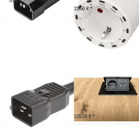
8,00 € *
22,50 € *
Drücken
Drücken Sie
Sie
ENTER für mehr
ENTER
Optionen zu
für mehr
Versenkbarer
Optionen
Stromanschluss
zu
Stecker
IEC 16A
Stecker IEC 16A
Versenkbarer
Stromanschluss
IEC Stecker 16A für den USV-
Anschluss
230V, USB-C und USB-A Versorgung
in der Deckplatte
9,90 € *
105,00 € *
Drücken Sie ENTER
Drücken Sie
für mehr Optionen
ENTER für mehr