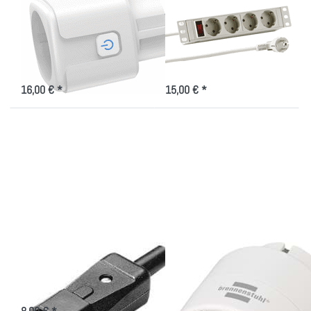
Wifi Steckdose zur
10"
Steuerung von
Steckdosenleiste, 4
Ladeschränken
Schukostecker
Ladezeiten per Handy steuern
Stromverteiler schwarz/lichtgrau
für den 10 Zoll Schrank
16,00 € *
15,00 € *
Drücken
Drücken Sie
Sie
ENTER für
ENTER
mehr
für mehr
Optionen zu
Optionen
Countdown-
zu
Timer für
Stecker
Ladeschränke
IEC 10A
Stecker IEC 10A
Countdown-Timer für
Ladeschränke
IEC-Stecker 10A für den USV-
Anschluss
9-Stunden-Countdown-
Schaltsteckdose