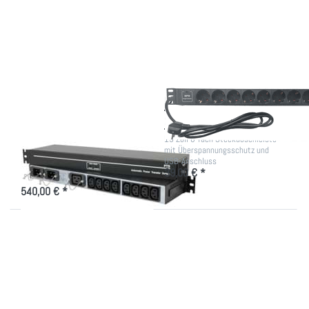
Transferschalter
Optionen zu
- sichere
PDU Ü-
Stromversorgung
Schutz, 8x
Schuko+USB
Transferschalter -
PDU Ü-Schutz, 8x
sichere
Schuko+USB
Stromversorgung
19 Zoll 8-fach Steckdosenleiste
mit Überspannungsschutz und
Redundante Stromzufuhr für alle
USB-Anschluss
Systeme, für hohe Verfügbarkeit.
39,00 € *
540,00 € *
Drücken
Drücken Sie
Sie
ENTER für mehr
ENTER
Optionen zu
für mehr
Steckdosenleiste
Optionen
mit 16x USB-
zu PDU
Anschlüssen
4-fach
IEC-Lock