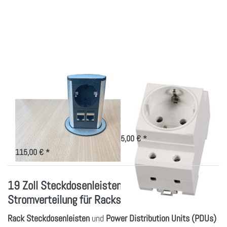
zu Versenkbarer
Optionen zu
Strom- und
Einbausteckdose
Netzwerkanschluss
1-fach für
Hutschiene
Versenkbarer Strom-
Einbausteckdose 1-
und
fach für Hutschiene
Netzwerkanschluss
Steckdose offen für die 19 Zoll
Schutzschalterleiste
230V Versorgung und
Netzwerkschlüsse in der
5,00 € *
Deckplatte
115,00 € *
19 Zoll Steckdosenleisten – Effiziente
Stromverteilung für Racks
Rack Steckdosenleisten
und
Power Distribution Units (PDUs)