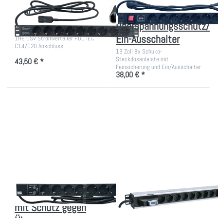
USV Stromverteiler
PDU mit
mit 9 Schukodosen
Überspannungsschutz/
Ein-Ausschalter
1HE USV Stromverteiler PDU IEC
C14/C20 Anschluss
19 Zoll 8x Schuko-
Steckdosenleiste mit
43,50 € *
Feinsicherung und Ein/Ausschalter
38,00 € *
Drücken Sie
Drücken Sie
ENTER für mehr
ENTER für mehr
Optionen zu
Optionen zu 12-
Steckdosenleiste
fach Schuko
mit Schutz gegen
Stromversorgung
Überspannung
Steckdosenleiste
12-fach Schuko
mit Schutz gegen
Stromversorgung