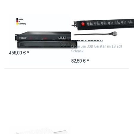
hinten
PDU 4-fach IEC-Lock
Steckdosenleiste
hinten
mit 16x USB-
Anschlüssen
4 überwachte Stromleitungen im
Netzwerk
Laden von USB-Geräten im 19 Zoll
Schrank
459,00 € *
82,50 € *
Drücken Sie
Drücken Sie
ENTER für
ENTER für mehr
mehr Optionen
Optionen zu 10"
zu Wifi
Steckdosenleiste,
Steckdose zur
4 Schukostecker
Steuerung von
Ladeschränken