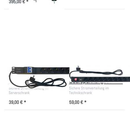
395,00 € *
Drücken
Drücken Sie ENTER
Sie
für mehr Optionen zu
ENTER
12-fach PDU mit
für mehr
Überspannungsschutz
Optionen
zu 19
Zoll PDU
mit 2P-
Schalter
19 Zoll PDU mit 2P-
12-fach PDU mit
Schalter
Überspannungsschutz
Sichere Stromverteilung im
Sichere Stromverteilung im
Serverschrank
Technikschrank
39,00 € *
59,00 € *
Drücken Sie
Drücken Sie
ENTER für mehr
ENTER für
Optionen zu
mehr