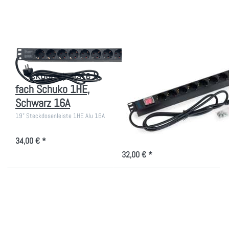
9-fach Schuko
8-fach Schuko
1HE, Schwarz
mit Schalter 16A
16A
Schwarz
19 Zoll
19 Zoll
Steckdosenleiste 9-
Steckdosenleiste 8-
fach Schuko 1HE,
fach Schuko mit
Schwarz 16A
Schalter 16A
Schwarz
19" Steckdosenleiste 1HE Alu 16A
8-fach 19" Steckdosenleiste mit
Schalter
34,00 € *
32,00 € *
Drücken Sie ENTER
Drücken Sie
für mehr Optionen zu
ENTER für
PDU mit
mehr Optionen
Überspannungsschutz
zu 19 Zoll USV
Stromverteiler
mit 8x Schuko