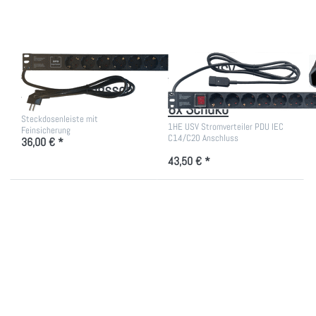
PDU mit
19 Zoll USV
Überspannungsschutz
Stromverteiler mit
8x Schuko
19 Zoll 8x Schuko-
Steckdosenleiste mit
1HE USV Stromverteiler PDU IEC
Feinsicherung
C14/C20 Anschluss
36,00 € *
43,50 € *
Drücken Sie
Drücken Sie ENTER für
ENTER für
mehr Optionen zu PDU
mehr Optionen
mit
zu USV
Überspannungsschutz/
Stromverteiler
Ein-Ausschalter
mit 9
Schukodosen