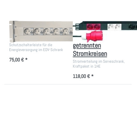
getrennten
Stromkreisen
19 Zoll
Stromverteiler 19
Netzanschlussmodul
Zoll 1 HE mit 3
getrennten
Schutzschalterleiste für die
Energieversorgung im EDV-Schrank
Stromkreisen
75,00 € *
Stromverteilung im Serveschrank,
Kraftpaket in 1HE
118,00 € *
Drücken Sie
Drücken Sie
ENTER für
ENTER für mehr
mehr Optionen
Optionen zu 19
zu
Zoll 4 HE Universal
Stromverteiler
Hutschienenträger
Amping Power
2 HE