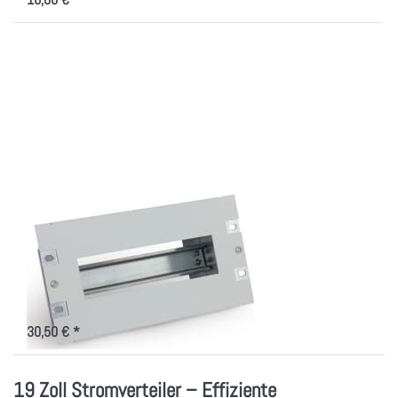
Drücken Sie ENTER
für mehr Optionen zu
10"
Schutzschalterleiste
mit Hutschiene
10"
Schutzschalterleiste
mit Hutschiene
Schutzschalterleiste für 10"-
Technik
30,50 € *
19 Zoll Stromverteiler – Effiziente