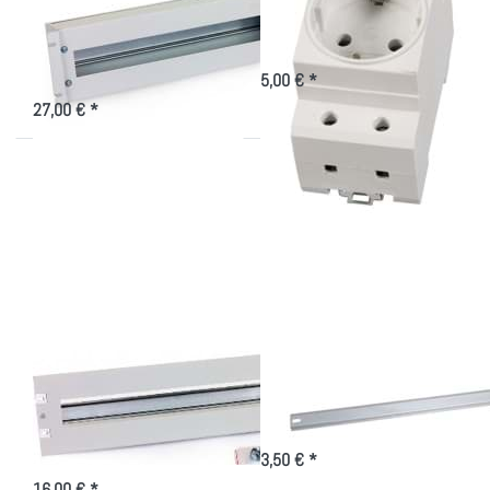
Schutzschalterleiste
fach für Hutschiene
mit Abdeckung
Steckdose offen für die 19 Zoll
Schutzschalterleiste
19 Zoll Schutzschalterleiste im IT-
Schrank mit Sicherungsautomaten
5,00 € *
27,00 € *
Drücken Sie ENTER
Drücken
für mehr Optionen zu
Sie ENTER
19 Zoll
für mehr
Schutzschalterleiste
Optionen
zu
Hutschiene
19 Zoll
19 Zoll
Hutschiene 19 Zoll
Schutzschalterleiste
Befestigungsschiene - Hutschiene
für Schaltschrank-Module
Schutzschalterleiste für
Automaten
3,50 € *
16,00 € *