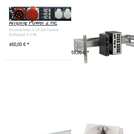
Stromverteiler
19 Zoll 4 HE
Amping Power 2 HE
Universal
Hutschienenträger
Stromverteiler in 19 Zoll-Technik -
Kraftpaket in 2 HE
Träger von Hutschienengeräten
460,00 € *
56,00 € *
Drücken Sie ENTER
Drücken Sie
für mehr Optionen zu
ENTER für mehr
19 Zoll
Optionen zu
Schutzschalterleiste
Einbausteckdose
mit Abdeckung
1-fach für
Hutschiene
19 Zoll
Einbausteckdose 1-