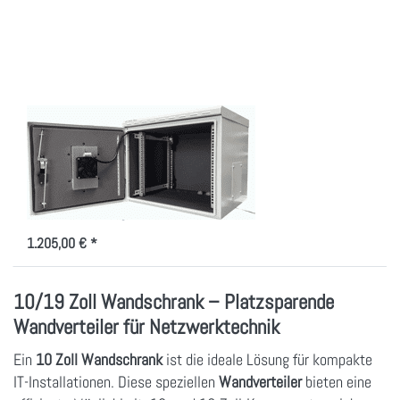
Optionen zu
Wandgehäuse
IP55, mit
100W
elektrischer
Kühlung!
Wandgehäuse IP55,
mit 100W
elektrischer Kühlung!
Indoor/Outdoorgehäuse 7-20HE,
100W Peltier Kühlung
1.205,00 € *
10/19 Zoll Wandschrank – Platzsparende
Wandverteiler für Netzwerktechnik
Ein
10 Zoll Wandschrank
ist die ideale Lösung für kompakte
IT-Installationen. Diese speziellen
Wandverteiler
bieten eine