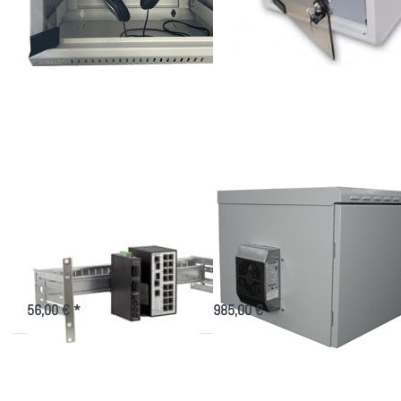
Drücken Sie
Drücken Sie
ENTER für mehr
ENTER für
Optionen zu 19
mehr
Zoll 4 HE Universal
Optionen zu
Hutschienenträger
Wandgehäuse
IP55, mit
50W
elektrischer
Kühlung!
19 Zoll 4 HE
Wandgehäuse IP55,
Universal
mit 50W
Hutschienenträger
elektrischer Kühlung!
Träger von Hutschienengeräten
Indoor/Outdoorgehäuse 7-20HE,
50W Peltier Kühlung
56,00 € *
985,00 € *
Drücken Sie
ENTER für
mehr