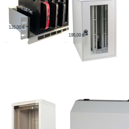
Smartphones
vertikal, 10HE
horizontal
Aufbewahren und Laden von
Smartphones im 10"-Schrank
10" bzw. 19" Wandverteiler
vertikale oder horizontale Montage
135,00 € *
195,00 € *
Drücken Sie
Drücken Sie
ENTER für
ENTER für
mehr Optionen
mehr Optionen
zu
zu schmales,
Hybridgehäuse
platzsparendes
10" oder 19",
19"
260-460mm
Wandgehäuse
tief
Hybridgehäuse 10"
schmales,
oder 19", 260-
platzsparendes 19"
460mm tief
Wandgehäuse
10" bzw. 19" Wandverteiler
Wandgehäuse mit 8 HE