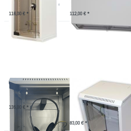
vertikale oder horizontale Montage
Montageplatz, 3 HE sind davon
schwenkbar.
116,00 € *
112,00 € *
Drücken
Drücken
Sie
Sie
ENTER
ENTER
für mehr
für mehr
Optionen
Optionen
zu
zu Mini
Headset-
Rack
Schrank
Delta
10" von
4 bis 9
HE,
lichtgrau
Headset-Schrank
Mini Rack Delta 10"
von 4 bis 9 HE,
Aufbewahrungsschrank für
Kopfhörer/Headset
lichtgrau
135,00 € *
10 Zoll Wandschrank von hoher
Qualität mit für kleine Projekte
83,00 € *