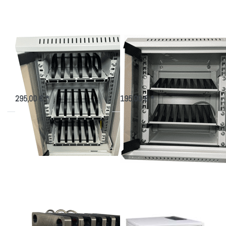
Schrank
Mini
Smartphone 10"-
Handy 10"-Schrank
Schrank
Mini
Aufbewahrungsschrank für Handys
Kleiner 10 Zoll Schrank für 16
Handys + Ablage
295,00 € *
195,00 € *
Drücken Sie
Drücken Sie
ENTER für
ENTER für
mehr
mehr
Optionen zu
Optionen zu
Ladeturm für
Wandgehäuse
Smartphones
5HE vertikal,
10HE
horizontal
Ladeturm für
Wandgehäuse 5HE