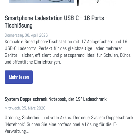
Smartphone-Ladestation USB-C - 16 Ports -
Tischlösung
Donnerstag, 30. April 2026
Kompakte Smartphone-Tischstation mit 17 Ablagefächern und 16
USB-C Ladeports. Perfekt für das gleichzeitige Laden mehrerer
Geräte - sicher, effizient und platzsparend. Ideal für Schulen, Büros
und öffentliche Einrichtungen.
Mehr lesen
System Doppelschrank Notebook, der 19" Ladeschrank
Mittwoch, 25. März 2026
Ordnung, Sicherheit und volle Akkus: Der neue System Doppelschrank
"Notebook" Suchen Sie eine professionelle Lösung für die IT-
Verwaltung…