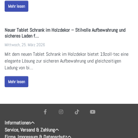
Mehr lesen
Neuer Tablet Schrank im Holzdekor – Stilvolle Aufbewahrung und
sicheres Laden f…
Mittwoch, 25. März 2026
Mit dem neuen Tablet Schrank im Holzdekor bietet 19zoll-tec eine
elegante Lösung zur sicheren Aufbewahrung und gleichzeitigen
Ladung von bi…
Mehr lesen
Informationen
Service, Versand & Zahlung
Firma, Impressum & Datenschutz