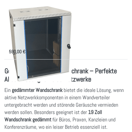
600 tief,
von 12
bis 21
Low Noise 19 Zoll
HE
Wall-Rack 600 tief,
von 12 bis 21 HE
Gedämmter, 19 Zoll Wandverteiler
mit aktiver Kühlung
590,00 € *
Gedämmter 19 Zoll Wandschrank – Perfekte
Akustiklösung für leise Netzwerke
Ein
gedämmter Wandschrank
bietet die ideale Lösung, wenn
aktive Netzwerkkomponenten in einem Wandverteiler
untergebracht werden und störende Geräusche vermieden
werden sollen. Besonders geeignet ist der
19 Zoll
Wandschrank gedämmt
für Büros, Praxen, Kanzleien und
Konferenzräume, wo ein leiser Betrieb essenziell ist.