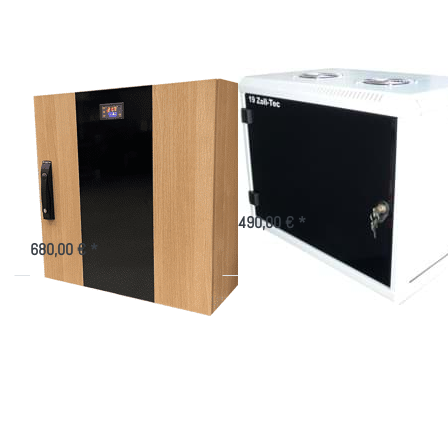
Steuerung
das Büro
für die
Kühlung
Wandschrank
Wandschrank
gedämmt, mit
gedämmt und
Steuerung für die
gekühlt für das Büro
Kühlung
Akustikschrank für 19" Technik
mit aktiver Kühlung in versch.
19" Akustikschrank 520mm tief
Höhen und Tiefen
mit Belüftungssysten im
490,00 € *
Bürodesign mit Holzoptik
680,00 € *
Drücken
Sie
ENTER
für mehr
Optionen
zu Low
Noise 19
Zoll
Wall-
Rack