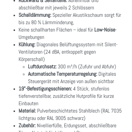
Rückwand & Seitenteile:
Abnehmbar und
abschließbar mit jeweils 2 Schlössern
Schalldämmung:
Spezieller Akustikschaum sorgt für
bis zu 80 % Lärmminderung,
Keine schallharten Flächen – ideal für
Low-Noise
-
Umgebungen
Kühlung:
Diagonales Belüftungssystem mit Silent-
Ventilatoren (24 dBA, entkoppelt gegen
Körperschall)
Luftdurchsatz:
300 m³/h (Zufuhr und Abfuhr)
Automatische Temperaturregelung:
Digitales
Steuergerät mit Anzeige von außen sichtbar
19"-Befestigungsschienen:
4 Stück, stufenlos
tiefenverstellbar, zusätzliche Hutprofile für kurze
Einbauten
Material:
Pulverbeschichtetes Stahlblech (RAL 7035
lichtgrau oder RAL 9005 schwarz)
Zubehör:
Nivellierfüße, Erdungsset, abschließbare