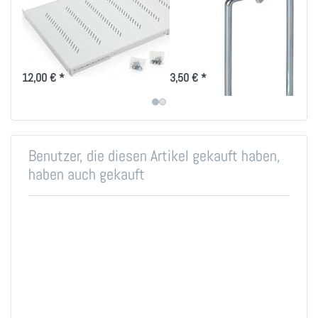
bis 80kg Belastung
40x80mm, vertikale
in versch. Tiefen
Kabelführung
Ablage-Tablar 150 bis 950mm
für das optimierte
Tiefe für 19 Zoll IT-Schränke
Kabelmanagement mit
Rangierbügel 40x80
12,00 € *
3,50 € *
Benutzer, die diesen Artikel gekauft haben,
haben auch gekauft