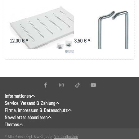
19 Zoll Fachboden
Rangierbügel
bis 80kg Belastung
40x80mm, vertikale
in versch. Tiefen
Kabelführung
12,00 € *
3,50 € *
Informationen
Service, Versand & Zahlung
Firma, Impressum & Datenschutz
Newsletter abonnieren
Themes
* Alle Preise zzgl. MwSt., zzgl.
Versandkosten