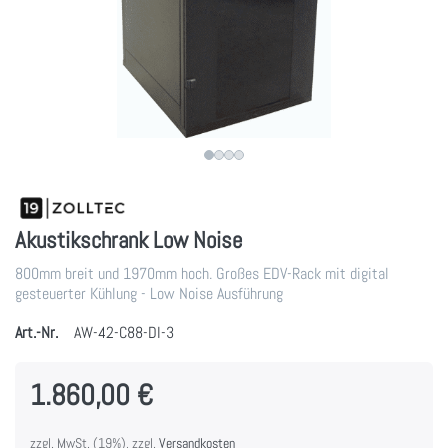
Akustikschrank Low Noise
800mm breit und 1970mm hoch. Großes EDV-Rack mit digital
gesteuerter Kühlung - Low Noise Ausführung
Art.-Nr.
AW-42-C88-DI-3
1.860,00 €
zzgl. MwSt. (19%), zzgl.
Versandkosten