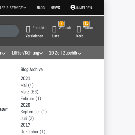
ILFE & SERVICE
BLOG
NEWS
ANMELDEN
4
31
 Ergebnisse. Drücken Sie die Eingabetaste, um alle Ergebnisse aufzurufen.
Produkte
Wunsch
Waren
Vergleichen
Liste
Korb
r
Lüfter/Kühlung
19 Zoll Zubehör
Blog Archive
2021
Mai
(4)
März
(68)
Februar
(1)
2020
aar
September
(1)
Juli
(2)
2017
Dezember
(1)