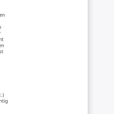
ten
m
r
ht
en
st
.)
htig