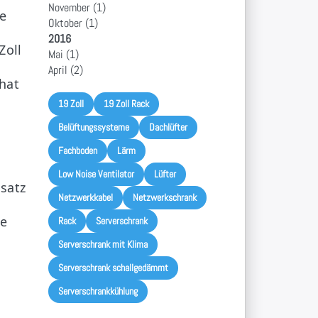
November
(1)
ie
Oktober
(1)
2016
Zoll
Mai
(1)
April
(2)
hat
19 Zoll
19 Zoll Rack
Belüftungssysteme
Dachlüfter
Fachboden
Lärm
Low Noise Ventilator
Lüfter
satz
Netzwerkkabel
Netzwerkschrank
me
Rack
Serverschrank
m
Serverschrank mit Klima
Serverschrank schallgedämmt
Serverschrankkühlung