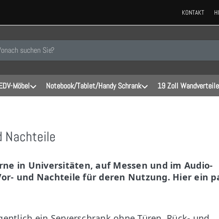
KONTAKT
H
 einen Suchbegriff ein. Während Sie tippen, erscheinen automatisch erste
EDV-Möbel
Notebook/Tablet/Handy Schrank
19 Zoll Wandverteile
d Nachteile
ne in Universitäten, auf Messen und im Audio-
 Vor- und Nachteile für deren Nutzung. Hier ein p
igentlich ein Serverschrank ohne Türen, Rück- und