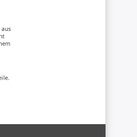
 aus
ht
inem
ile.