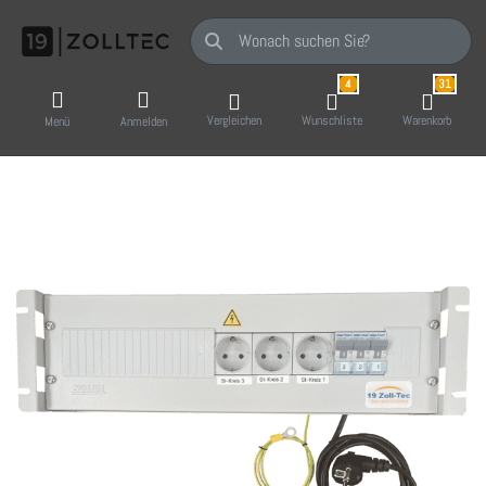
Geben Sie einen Suchbegriff ein. Während Sie
4
31
Vergleichen
Wunschliste
Warenkorb
Menü
Anmelden