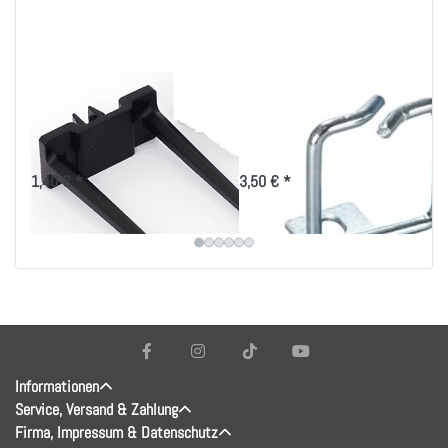
Kabelbügel
Rangierbügel
60x30mm für 9mm²
40x40mm, vertikale
Ausbruch
Kabelführung
1,40 € *
3,50 € *
Informationen
Service, Versand & Zahlung
Firma, Impressum & Datenschutz