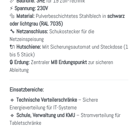
📏
Bauhöhe:
3HE
für 19 Zoll-Technik
⚡
Spannung:
230V
🔩
Material:
Pulverbeschichtetes Stahlblech in
schwarz
oder lichtgrau (RAL 7035)
🔧
Netzanschluss:
Schukostecker für die
Netzeinspeisung
🔌
Hutschiene:
Mit Sicherungsautomat
und Steckdose (1
bis 5 Stück)
🔒
Erdung:
Zentraler
M8 Erdungspunkt
zur sicheren
Ableitung
Einsatzbereiche:
🔹
Technische Verteilerschränke
– Sichere
Energieverteilung für IT-Systeme
🔹
Schule, Verwaltung und KMU
– Stromverteilung für
Tabletschränke