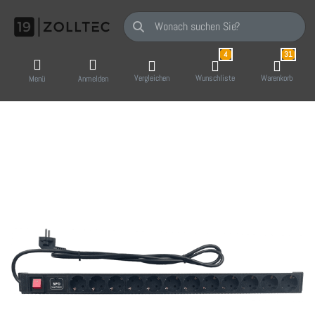
Geben Sie einen Suchbegriff ein. Während Sie
4
31
Vergleichen
Wunschliste
Warenkorb
Menü
Anmelden