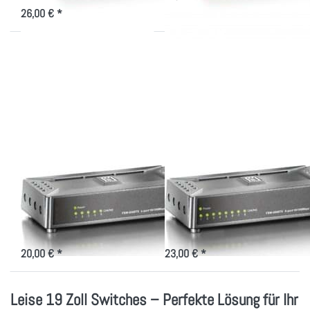
Installationen
26,00 € *
Drücken
Drücken
Sie
Sie
ENTER
ENTER
für mehr
für mehr
Optionen
Optionen
zu Mini
zu Mini
Fast
Fast
Ethernet
Ethernet
Switch
Switch
5 Port
8 Port
Mini Fast Ethernet
Mini Fast Ethernet
Switch 5 Port
Switch 8 Port
Mini Fast Ethernet Switch 5 Port
Mini Fast Ethernet Switch 8 Port
für kleine Projekte und
für kleine Projekte und
Installationen
Installationen
20,00 € *
23,00 € *
Leise 19 Zoll Switches – Perfekte Lösung für Ihr