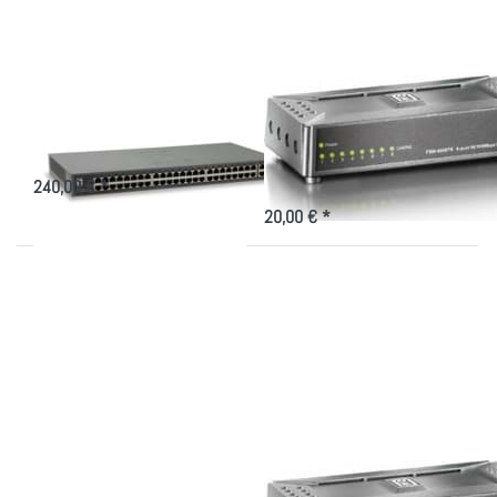
Ethernet
Switch
5 Port
FGU-5021
Mini Fast Ethernet
Switch 5 Port
50-Port-Fast Ethernet-Switch, 2 x
GigabitSFP/RJ45 Combo
kleines, kompaktes 5 Port Switch
240,00 € *
20,00 € *
Drücken
Drücken
Sie
Sie
ENTER
ENTER
für mehr
für mehr
Optionen
Optionen
zu
zu Mini
ProCon
Fast
19 Zoll
Ethernet
16 Port
Switch
10/100
8 Port
Mbps
ProCon 19 Zoll 16
Mini Fast Ethernet