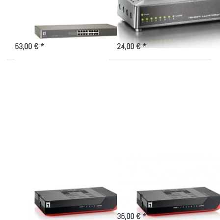
Port 10/100 Mbps
Switch 8 Port
19 Zoll ProCon Fast Ethernet
kleines und kompaktes 8 Port
Switch für den Serverschrank -
Switch
Akustikschrank
53,00 € *
24,00 € *
Drücken
Drücken
Sie
Sie
ENTER
ENTER
für mehr
für mehr
Optionen
Optionen
zu
zu 8-
Compact
Port
Gigabit
Gigabit
Ethernet
Ethernet
Switch
5 Port
Compact Gigabit
8-Port Gigabit
Ethernet Switch 5
Ethernet
Port
Compact Gigabit Ethernet Switch
8 Port für kleine Projekte und
Compact Gigabit Ethernet Switch
Installationen
5 Port für kleine Projekte und
35,00 € *