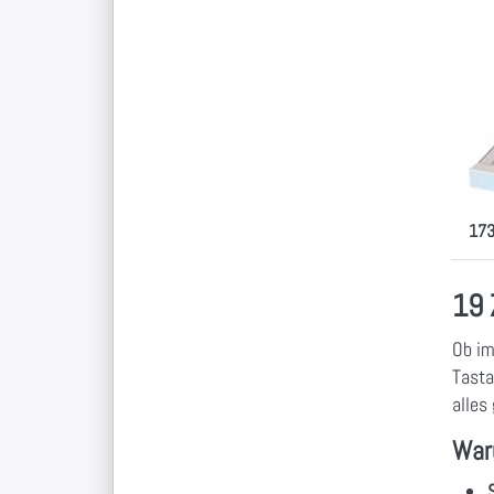
19
Ta
mi
lich
Tast
EDV
173
19 
Ob i
Tasta
alles 
Waru