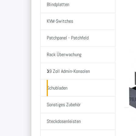
D
Blindplatten
EN
KVM-Switches
Op
zu
Sc
1 
Patchpanel - Patchfeld
s
Rack Überwachung
19
1 
19 Zoll Admin-Konsolen
sc
prak
Schubladen
Zoll
76,
Sonstiges Zubehör
Steckdosenleisten
E
O
Ta