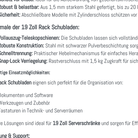
Robust & belastbar:
Aus 1,5 mm starkem Stahl gefertigt, bis zu 20 
Sicherheit:
Abschließbare Modelle mit Zylinderschloss schützen vor
male der 19 Zoll Rack Schubladen:
Vollauszug-Teleskopschienen:
Die Schubladen lassen sich vollständi
Robuste Konstruktion:
Stahl mit schwarzer Pulverbeschichtung sorgt
Schnelltrennung:
Praktischer Hebelmechanismus für einfaches Her
Snap-Lock Verriegelung:
Rastverschluss mit 1,5 kg Zugkraft für sich
ltige Einsatzmöglichkeiten:
ack Schubladen
eignen sich perfekt für die Organisation von:
Dokumenten und Software
Werkzeugen und Zubehör
Tastaturen in Technik- und Serverräumen
e Lösungen sind ideal für
19 Zoll Serverschränke
und sorgen für Eff
ung & Support: