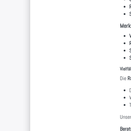
Merk
Vielfä
Die
R
Unser
Berat