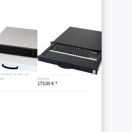
ckball
1HE deutsches
htgrau
Layout
 US-
19 Zoll
rschublade
Tastaturschublade
 Trackball
1HE deutsches
/lichtgrau
Layout
hwarze US-
lichtgraue/schwarze Tastatur
rackball für den 19
mit Touchpad für den 19"-
ank
Schrank
173,00 € *
Sie
Drücken
mehr
Sie
 zu
ENTER
ienen
für mehr
ll
Optionen
ublade
zu Mini-
Tastatur
mit