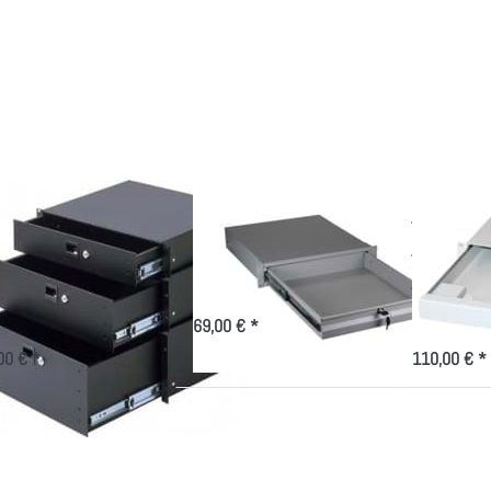
rücken
Drücken Sie ENTER für
Drücken 
Sie
mehr Optionen zu
ENTER für 
TER für
Dokumentenschublade,
Optionen zu
mehr
19 Zoll, 2HE
Tastatursch
tionen
19 Zoll, 
 19 Zoll
hublade
bis 4HE,
chwarz
 Zoll Schublade
Dokumentenschublade,
Leer-
bis 4HE,
19 Zoll, 2HE
Tastatu
hwarz
19 Zoll
Abschließbare
Dokumentenschublade
tische Schubladen in der 19
Tastaurschubl
-Technik
in 19 Zoll Tec
69,00 € *
00 € *
110,00 € *
Drücken Sie
Drücken Sie
Drücken 
NTER für mehr
ENTER für mehr
ENTER für 
ptionen zu 19
Optionen zu 19
Optionen z
Zoll
Zoll
Zoll US
staturschublade
Tastaturschublade
Tastatursch