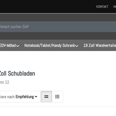
KONTAKT
H
 einen Suchbegriff ein. Während Sie tippen, erscheinen automatisch erste
EDV-Möbel
Notebook/Tablet/Handy Schrank
19 Zoll Wandverteile
Zoll Schubladen
gebnisse:
von
12
tiere nach
Empfehlung