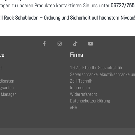
ragen zu unseren Produkten kontaktieren Sie uns unter
06727/755
ll Rack Schubladen – Ordnung und Sicherheit auf höchstem Niveau
ce
Firma
t
19 Zoll-Tec Ihr Spezialist für
Serverschränke, Akustikschränke u
dkosten
Zoll-Technik
gsarten
Impressum
 Manager
Widerrufsrecht
Datenschutzerklärung
AGB