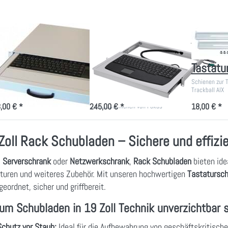
Tastatur
 Zoll US-
19"-Schubfach
Montag
staturschublade
1HE mit Industrie-
für 19 Z
t Touchpad 1HE
Tastatur
Tastatu
tgraue/schwarze US-
RM-KB robustes
Schienen zur 
atur mit Touchpad für den
Stahlblechgehäuse mit
Trackball AIX
-Schrank
kugelgelagerten
,00 € *
245,00 € *
18,00 € *
Teleskopschienen von Fokus
Zoll Rack Schubladen – Sichere und effiz
m
Serverschrank
oder
Netzwerkschrank
,
Rack Schubladen
bieten id
turen und weiteres Zubehör. Mit unseren hochwertigen
Tastatursc
geordnet, sicher und griffbereit.
m Schubladen in 19 Zoll Technik unverzichtbar s
Schutz vor Staub:
Ideal für die Aufbewahrung von geschäftskritisc