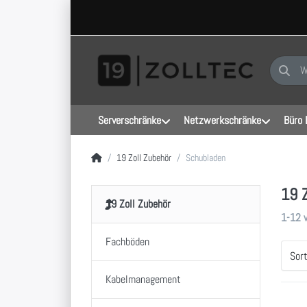
Geben Sie
Serverschränke
Netzwerkschränke
Büro 
Startseite
19 Zoll Zubehör
Schubladen
19 
19 Zoll Zubehör
Sucher
1-12
Fachböden
Sor
Kabelmanagement