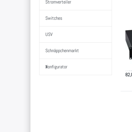
Stromverteiler
Switches
19
USV
Ta
Schnäppchenmarkt
2
2 HE
den 
Konfigurator
Akus
82,
E
O
Ta
mi