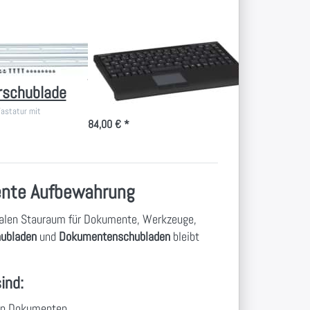
Smard-
Touchpad
eschienen
Mini-Tastatur mit
oll
Smard-Touchpad
rschublade
Tastur für Schublade 2HE für den
Serverschrank
Tastatur mit
84,00 € *
iente Aufbewahrung
ealen Stauraum für Dokumente, Werkzeuge,
hubladen
und
Dokumentenschubladen
bleibt
ind:
hen Dokumenten.