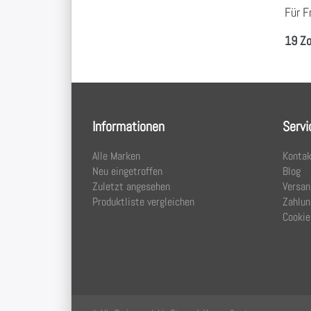
Für F
19 Zo
Informationen
Servi
Alle Marken
Kontak
Neu eingetroffen
Blog
Zuletzt angesehen
Versan
Produktliste vergleichen
Zahlun
Cookie