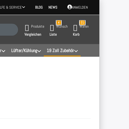
ILFE & SERVICE
BLOG
NEWS
ANMELDEN
4
31
 Ergebnisse. Drücken Sie die Eingabetaste, um alle Ergebnisse aufzurufen.
Produkte
Wunsch
Waren
Vergleichen
Liste
Korb
r
Lüfter/Kühlung
19 Zoll Zubehör