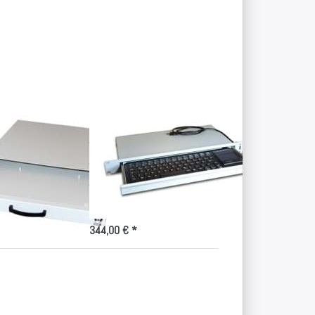
Sie
Drücken Sie
mehr
ENTER für mehr
 Leer-
Optionen zu Kurze
ublade
Tastaturschublade
1HE
für 19 Zoll
Kurze
rschublade
Tastaturschublade
, 1HE
für 19 Zoll
ade ohne Tastatur
1HE Industrietastatur für den
hnik mit nur 1HE
Serverschrank
344,00 € *
Sie
Drücken Sie
mehr
ENTER für mehr
u 19
Optionen zu 19
-
Zoll
ublade
Tastaturschublade