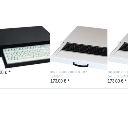
2HE
1HE deutsches
1HE mit Tra
Layout
schwarz/lic
 Zoll
19 Zoll
19 Zoll
staturschublade
Tastaturschublade
Tastatu
HE
1HE deutsches
1HE mit
Layout
schwarz
-Schublade für Tastatur für
Serverschrank -
lichtgraue/schwarze Tastatur
lichtgraue/sc
tikschrank
mit Trackball für den 19"-
Tastatur mit T
00 € *
Schrank
Zoll EDV-Schr
173,00 € *
173,00 € *
Drücken Sie
Drücken
Drücken 
NTER für mehr
Sie ENTER
ENTER für 
ptionen zu 19
für mehr
Optionen
Zoll US-
Optionen
Montagesch
staturschublade
zu 19"-
für 19 Zo
t Touchpad 1HE
Schubfach
Tastatursch
1HE mit
Industrie-