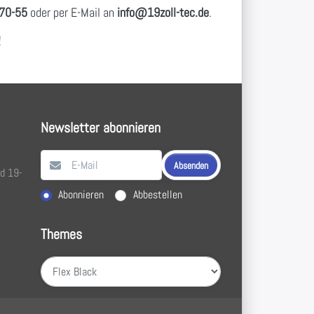
70-55
oder per E-Mail an
info
@19zoll
-tec.de
.
!
Newsletter abonnieren
Absenden
nd 19-
Aktion wählen
Abonnieren
Abbestellen
Themes