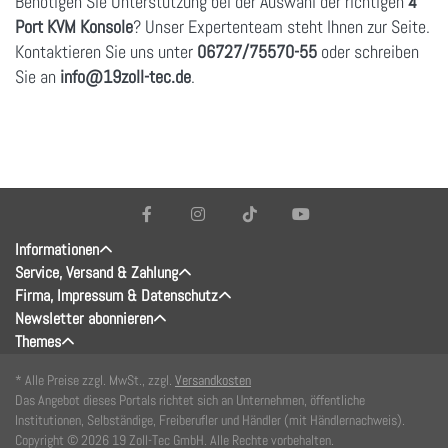
Benötigen Sie Unterstützung bei der Auswahl der richtigen
4
Port KVM Konsole
? Unser Expertenteam steht Ihnen zur Seite.
Kontaktieren Sie uns unter
06727/75570-55
oder schreiben
Sie an
info
@19zoll
-tec.de
.
Informationen
Service, Versand & Zahlung
Firma, Impressum & Datenschutz
Newsletter abonnieren
Themes
* Alle Preise zzgl. MwSt., zzgl.
Versandkosten
Das Angebot dieses Portals richtet sich an Unternehmen, öffentliche
Institutionen, Selbständige, Freiberufler und Händler (mit Händlernachweis).
Copyright © 2026 19 Zoll-Tec GmbH. Alle Rechte vorbehalten.