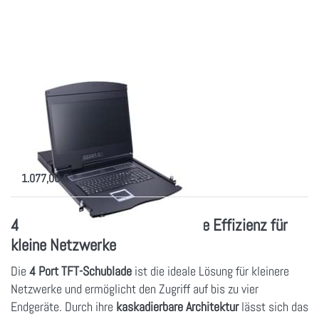
zu TFT
Konsole
AS-
9104HD-
TLS mit
19 Zoll
Voll HD-
Display
TFT Konsole AS-
9104HD-TLS mit 19
Zoll Voll HD-Display
Admin HD-Konsole, 611mm tief mit
4 Port CAT.5 KVM
1.077,00 € *
4 Port KVM Konsole – Kompakte Effizienz für
kleine Netzwerke
Die
4 Port TFT-Schublade
ist die ideale Lösung für kleinere
Netzwerke und ermöglicht den Zugriff auf bis zu vier
Endgeräte. Durch ihre
kaskadierbare Architektur
lässt sich das