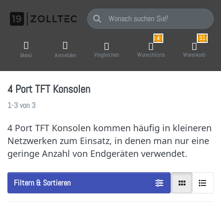
Geben Sie einen Suchbegriff ein. Während Sie
4
31
Vergleichen
Wunschliste
Warenkorb
Menü
Anmelden
4 Port TFT Konsolen
Suchergebnisse:
1-3
von
3
4 Port TFT Konsolen kommen häufig in kleineren
Netzwerken zum Einsatz, in denen man nur eine
geringe Anzahl von Endgeräten verwendet.
Filtern & Sortieren