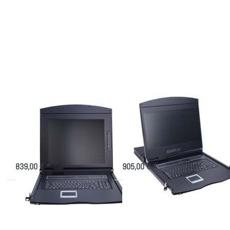
Drücken
Drücken
Sie
Sie
ENTER
ENTER
für mehr
für mehr
Optionen
Optionen
zu TFT
zu TFT
Konsole
Konsole
AS-
AS-
7104TLS
9104TLS
mit 17"
mit 19
Display
Zoll
Display
TFT Konsole AS-
TFT Konsole AS-
7104TLS mit 17"
9104TLS mit 19 Zoll
Display
Display
Admin Konsole, 611mm tief mit 4
Admin Konsole, 611mm tief mit 4
Port CAT.5 KVM
Port CAT.5 KVM
839,00 € *
905,00 € *
Drücken
Sie
ENTER
für mehr
Optionen