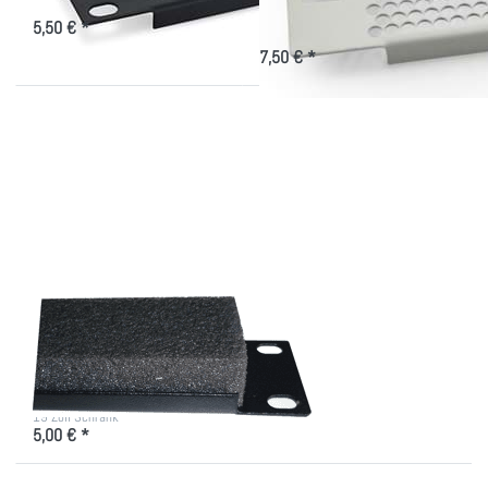
19 Zoll Blindplatten für Belüftung
Luftzirkulation
5,50 € *
7,50 € *
Drücken Sie
ENTER für mehr
Optionen zu
Akustik-
Blindplatte zur
Schalldämpfung
Akustik-Blindplatte
zur Schalldämpfung
gedämmte Blindplatten zum
Verschließen offener Bereiche im
19 Zoll Schrank
5,00 € *