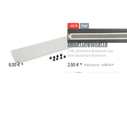
Blindplatten
mit
Kunstoffclips
- 44 %
Deal
19" Blindplatten mit
19 Zoll
Kunstoffclips
Belüftungsplatte
19" Blindplatten für schnelle
1 HE perforierte Blindplatte aus
Montage
3mm eloxiertem Aluminium
6,00 € *
2,50 € *
Niedrigster:
4,50 € *
Drücken
Drücken
Sie ENTER
Sie ENTER
für mehr
für mehr
Optionen
Optionen
zu 10 Zoll
zu 19 Zoll
Blindplatte
perforierte
Abdeckung