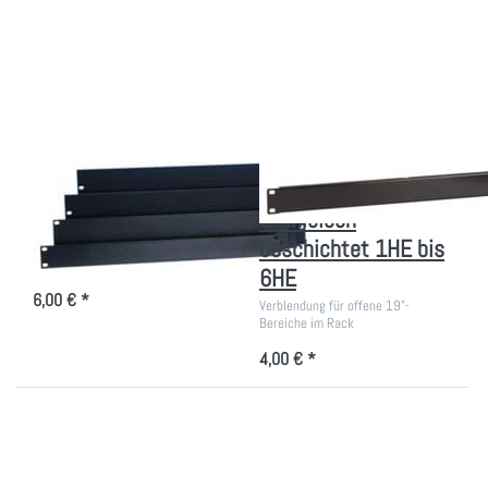
ENTER für
ENTER für
mehr
mehr
Optionen zu
Optionen zu
Blindplatten
Blindplatten
in
Stahlblech
Aluminium
beschichtet
3mm
1HE bis
6HE
Blindplatten in
Blindplatten
Aluminium 3mm
Stahlblech
beschichtet 1HE bis
Verblendung für offene 19"-
Bereiche im Serverschrank 1-4 HE
6HE
6,00 € *
Verblendung für offene 19"-
Bereiche im Rack
4,00 € *
Drücken Sie
Drücken Sie
ENTER für
ENTER für mehr
mehr
Optionen zu 19
Optionen zu
Zoll
19"
Belüftungsplatte