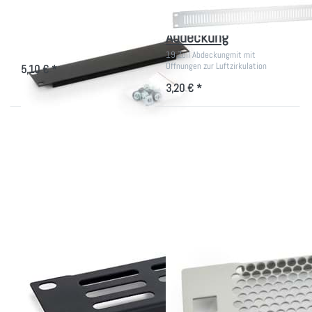
10 Zoll Blindplatte
19 Zoll perforierte
Abdeckung
zum Verschließen offener 10 Zoll
Bereiche
19 Zoll Abdeckungmit mit
Öffnungen zur Luftzirkulation
5,10 € *
3,20 € *
Drücken Sie
Drücken Sie
ENTER für
ENTER für
mehr
mehr
Optionen zu
Optionen zu
19 Zoll
19 Zoll
perforierte
perforierte
Blindplatten
Blindplatten
mit
Kunstoffclips
19 Zoll perforierte
19 Zoll perforierte
Blindplatten
Blindplatten mit
Kunstoffclips
19 Zoll perforierte Blindplatte mit
ovalen Öffnungen zur