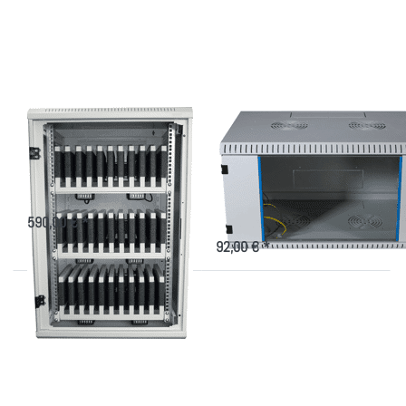
für mehr
Optionen zu
Optionen
Leergehäuse
zu
für
Tablet
Smartphones
Schrank
und Tablets
für 30
Tablets
Tablet Schrank für
Leergehäuse für
30 Tablets
Smartphones und
Tablets
Sichere Aufbewahrung für 30
Smartphones und Tablet´s
Wandschrank für individuelle
Konfiguration
590,00 € *
92,00 € *
Drücken
Drücken
Sie ENTER
Sie ENTER
für mehr
für mehr
Optionen
Optionen
zu Tablet
zu Träger
Tragemodul
für
für
Tablets -
mit/ohne
Fächer