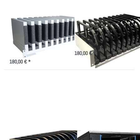
Ladegerät
einstellbar
Tablet Tragemodul
Träger für Tablets -
für mit/ohne
Fächer einstellbar
Ladegerät
12er Modul zur Aufnahme von
Tablets, Breite variabel
zur Erweiterung im Tablet-Schrank
für 10 Tablets
180,00 € *
180,00 € *
Drücken
Drücken Sie
Sie ENTER
ENTER für
für mehr
mehr
Optionen
Optionen zu
zu Tablet
Schwarzer
Träger -
iPad/Tablet-
Wandhalter
Schrank für
24 Geräte
Tablet Träger -
Schwarzer