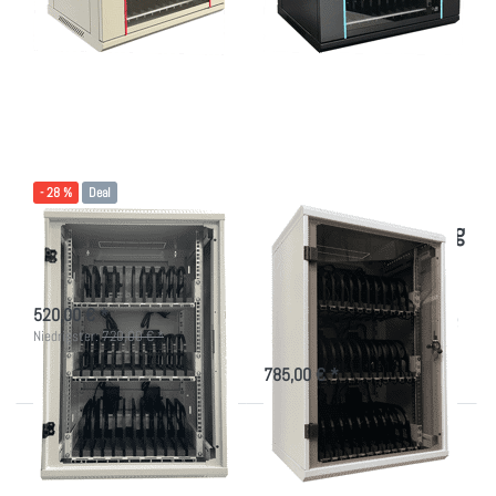
Drücken Sie
Drücken Sie ENTER
ENTER für
für mehr Optionen zu
mehr
Komplettausstattung
Optionen zu
Ladeschrank für 36
Tablet
Geräte
Wandschrank
- 28 %
Deal
Tablet Wandschrank
Komplettausstattung
Ladeschrank für 36
Komplettausstattung Ladeschrank
für 36 Geräte
Geräte
520,00 € *
Stahlschrank zur Wandbefestigung
Niedrigster:
720,00 € *
- kompakte Einheit
785,00 € *
Drücken
Drücken
Sie
Sie
ENTER
ENTER
für mehr
für mehr