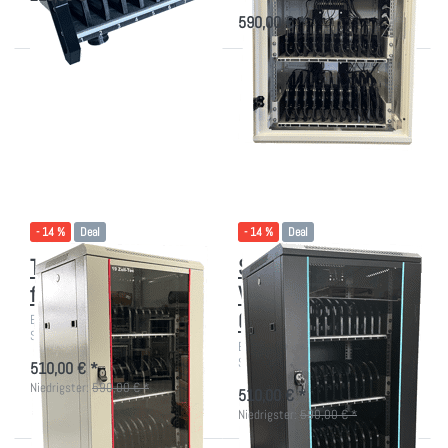
590,00 € *
Drücken Sie
Drücken Sie
ENTER für
ENTER für
mehr
mehr
Optionen zu
Optionen zu
Tablet-
Schwarzer
Wandschrank
Tablet-
für 36 Geräte
Wandschrank
für 36 Geräte
- 14 %
Deal
- 14 %
Deal
Tablet-Wandschrank
Schwarzer Tablet-
für 36 Geräte
Wandschrank für 36
Geräte
Einzelstück abschließbarer
Schrank für iPads und Tablets
Einzelstück! Abschließbarer
Schrank für iPads und Tablets
510,00 € *
Niedrigster:
590,00 € *
510,00 € *
Niedrigster:
590,00 € *