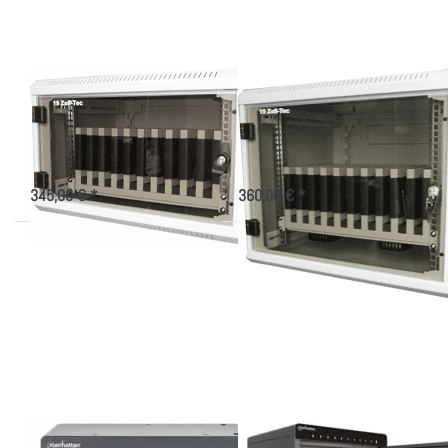
Schrank
Tablets
"Mini"
Tablet-Schrank
Tablet Wandschrank
"Mini"
für 10 Tablets
Kleiner Wandschrank für iPad und
Sichere Aufbewahrung für iPad und
Tablet
Tablet
345,00 € *
360,00 € *
Drücken Sie
Drücken Sie
ENTER für
ENTER für
mehr
mehr
Optionen zu
Optionen zu
Ladeschrank
10-Port
mit 10
USB-C
Steckdosen
Desktop
Ladeschrank
180 W
Ladeschrank mit 10
10-Port USB-C