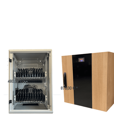
Drücken Sie
Drücken Sie
ENTER für
ENTER für
mehr
mehr
Optionen zu
Optionen zu
iPad/Tablet-
Tablet
Schrank für
Wandschrank
24 Geräte
als
Ladeschrank
im
Holzdesign
iPad/Tablet-Schrank
Tablet Wandschrank
für 24 Geräte
als Ladeschrank im
Holzdesign
Aufbewahrung und Ladeschrank für
24 IT-Geräte
Wandschrank für 24 Tablets im
Bürodesign
480,00 € *
875,00 € *
Drücken
Drücken Sie
Sie
ENTER für
ENTER
mehr