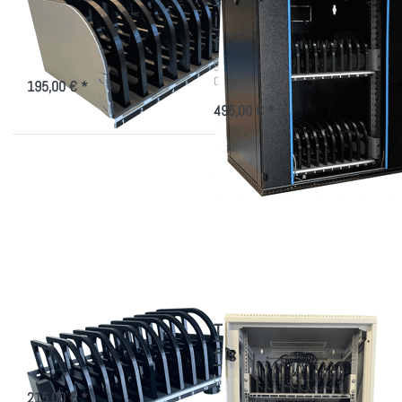
Wandhalter
iPad/Tablet-Schrank
für 24 Geräte
Offene Ablage für 12 Geräte
mit/ohne Ladegerät
Sichere Aufbewahrung für 24 IT-
Geräte
195,00 € *
495,00 € *
Drücken
Drücken Sie
Sie
ENTER für
ENTER
mehr
für mehr
Optionen zu
Optionen
Tablet
zu
Wandschrank
Tablets -
für 36 Geräte
Tischbox
Tablets - Tischbox
Tablet Wandschrank
für 36 Geräte
Ablage-Modul für 12er Tablets,
Tischausführung
Ladeschrank für iPads und Tablets
215,00 € *