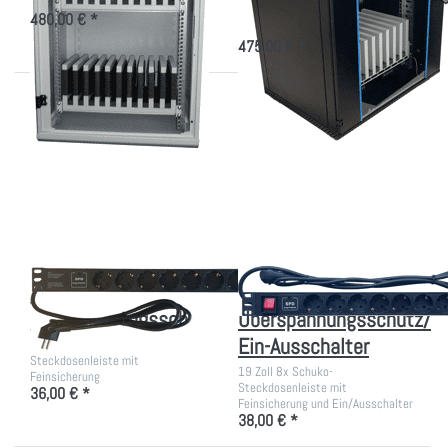
Geräte
480,00 € *
475,00 € *
Drücken Sie ENTER
Drücken Sie ENTER für
für mehr Optionen zu
mehr Optionen zu PDU
PDU mit
mit
Überspannungsschutz
Überspannungsschutz/
Ein-Ausschalter
PDU mit
PDU mit
Überspannungsschutz
Überspannungsschutz/
Ein-Ausschalter
19 Zoll 8x Schuko-
Steckdosenleiste mit
19 Zoll 8x Schuko-
Feinsicherung
Steckdosenleiste mit
36,00 € *
Feinsicherung und Ein/Ausschalter
38,00 € *