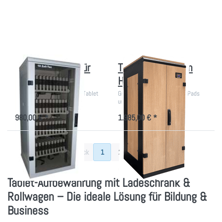
Optionen
Optionen
zu
zu Tablet
Tablet
Schrank
Schrank
im
für 40
Holzdekor
Tablets
Tablet Schrank für
Tablet Schrank im
40 Tablets
Holzdekor
Aufbewahrung für iPad und Tablet
Großer Ladeschrank für 60 iPads
und Tablets
980,00 € *
1.985,00 € *
Zurück
1
2
Weiter
Tablet-Aufbewahrung mit Ladeschrank &
Rollwagen – Die ideale Lösung für Bildung &
Business