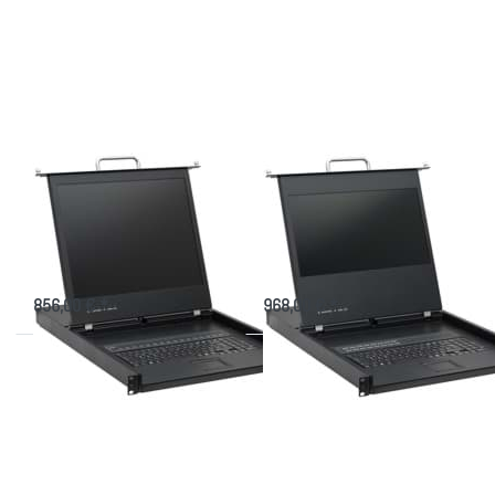
für mehr
für mehr
Optionen
Optionen
zu LCD
zu LCD
Konsole
Konsole
AW-
AW-
1916K5
1716HD-
mit 19"
K5 mit
Display
17,3"
Display
LCD Konsole AW-
LCD Konsole AW-
1916K5 mit 19"
1716HD-K5 mit
Display
17,3" Display
TFT Konsole, 640mm tief mit 16
FULL HD LCD Monitor mit 16 Port
Port CAT.5 KVM
CAT.5 KVM
856,00 € *
968,00 € *
Drücken
Drücken
Sie
Sie
ENTER
ENTER
für mehr
für mehr
Optionen
Optionen
zu KVM
zu
Konsole
Konsole
AS-
AS-