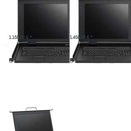
1716IP mit 17"
1716K5IP mit 17"
Display
Display
LCD Konsole, 559mm tief mit 16
LCD Konsole, 559mm tief mit 16
Port KVM USB+PS/2 + IP
Port KVM CAT.5 + IP
1.150,00 € *
1.450,00 € *
Drücken
Sie
ENTER
für mehr
Optionen
zu LCD
Konsole
AW-
1916IP
mit 19"
Display
LCD Konsole AW-
1916IP mit 19"
Display