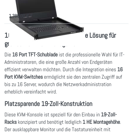
TFT Konsole, 640mm tief, 16 Port
CAT.5 KVM + IP Modul
1.388,00 € *
16 Port KVM Konsole – Optimale Lösung für
großes Netzwerkmanagement
Die
16 Port TFT-Schublade
ist die professionelle Wahl für IT-
Administratoren, die eine große Anzahl von Endgeräten
effizient verwalten möchten. Durch die Integration eines
16
Port KVM-Switches
ermöglicht sie den zentralen Zugriff auf
bis zu 16 Server, wodurch die Netzwerkadministration
erheblich vereinfacht wird.
Platzsparende 19-Zoll-Konstruktion
Diese KVM-Konsole ist speziell für den Einbau in
19-Zoll-
Racks
konzipiert und benötigt lediglich
1 HE Montagehöhe
.
Der ausklappbare Monitor und die Tastatureinheit mit