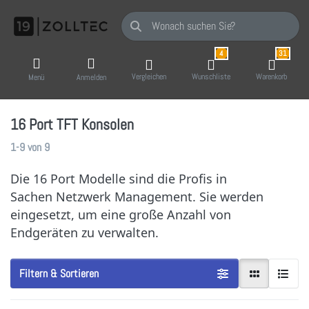
Geben Sie einen Suchbegriff ein. Während Sie
4
31
Vergleichen
Wunschliste
Warenkorb
Menü
Anmelden
16 Port TFT Konsolen
Suchergebnisse:
1-9
von
9
Die 16 Port Modelle sind die Profis in
Sachen Netzwerk Management. Sie werden
eingesetzt, um eine große Anzahl von
Endgeräten zu verwalten.
Filtern & Sortieren