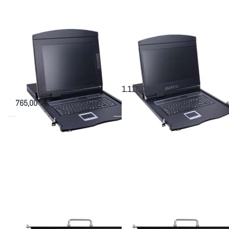
7116ULS
9116TLS
mit 17"
mit 19"
Display
Display
KVM Konsole AS-
Konsole AS-9116TLS
7116ULS mit 17"
mit 19" Display
Display
Admin-Konsole mit 16-Port CAT.5
KVM, 611mm Tiefe
Admin-Konsole mit 16 Port KVM,
611mm Tiefe
1.110,00 € *
765,00 € *
Drücken
Drücken
Sie
Sie
ENTER
ENTER für
für mehr
mehr
Optionen
Optionen
zu TFT
zu TFT
Konsole
Konsole
AK-
AK-
1716IP
1716K5IP
mit 17"
mit 17"
Display
Display
TFT Konsole AK-
TFT Konsole AK-