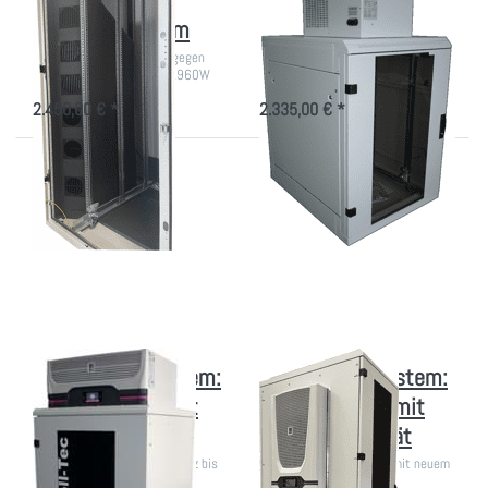
IT-Schrank mit
Kleiner EDV-Schrank
Kaltgang-System
mit Dach-Klima
Optimiertes Kühlkonzept gegen
Komplettsystem 860-4000W
überhitzte Technik, 830-1960W
Kühlleistung
Kühlleistung
2.450,00 € *
2.335,00 € *
Drücken Sie
Drücken Sie
ENTER für
ENTER für
mehr
mehr
Optionen zu
Optionen zu
Energiespar-
Energiespar-
System:
System:
Serverschrank
Serverschrank
mit Rittal
mit Seiten-
Kühlgerät
Kühlgerät
Energiespar-System:
Energiespar-System:
Serverschrank mit
Serverschrank mit
Rittal Kühlgerät
Seiten-Kühlgerät
Revolutionäre Energieeffizienz bis
75% Energieeinsparung mit neuem
75% Energieeinsparung
Rittal Seitenkühlgerät