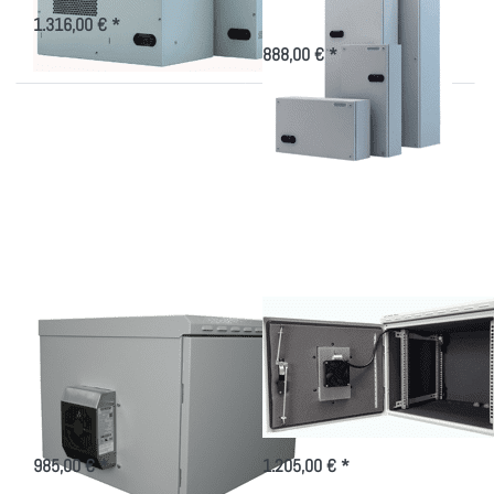
Wärmetauscher für den EDV-
Schrank
1.316,00 € *
888,00 € *
Drücken Sie
Drücken Sie
ENTER für
ENTER für
mehr
mehr
Optionen zu
Optionen zu
Wandgehäuse
Wandgehäuse
IP55, mit
IP55, mit
50W
100W
elektrischer
elektrischer
Kühlung!
Kühlung!
Wandgehäuse IP55,
Wandgehäuse IP55,
mit 50W
mit 100W
elektrischer Kühlung!
elektrischer Kühlung!
Indoor/Outdoorgehäuse 7-20HE,
Indoor/Outdoorgehäuse 7-20HE,
50W Peltier Kühlung
100W Peltier Kühlung
985,00 € *
1.205,00 € *