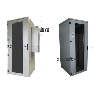
seitlicher
Kühlanlage
EDV-Schrank mit
Klimatisierter IT-
seitlicher Kühlanlage
Schrank
Energieverbrauch
830-1960W Kühlleistung mit
Kompakt-Kühlgerät
A+++
2.200,00 € *
In-Rack Montage mit Inverter-
Technologie!
2.990,00 € *
Drücken Sie
Drücken Sie
ENTER für mehr
ENTER für
Optionen zu
mehr Optionen
Kleiner
zu
Klimatisierter IT-
Akustikschrank
Schrank
mit Klimagerät
Energieverbrauch
A++