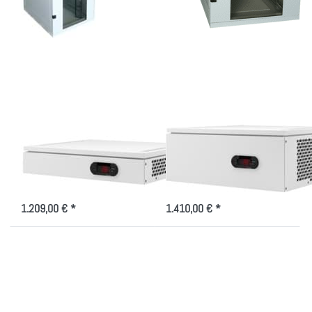
Drücken
Drücken
Sie
Sie
ENTER für
ENTER für
mehr
mehr
Optionen
Optionen
zu
zu
Wasser-
Wasser-
Kühlmodul
Kühlmodul
1000W
2000W 4
HE
Wasser-Kühlmodul
Wasser-Kühlmodul
1000W
2000W 4 HE
Kaltwasserkühlung für den Einbau
Kaltwasserkühlung für den Einbau
im Rack
im Rack
1.209,00 € *
1.410,00 € *
Drücken
Drücken
Sie
Sie ENTER
ENTER
für mehr
für mehr
Optionen
Optionen
zu
zu
Monoblock
Akustik
Klimagerät