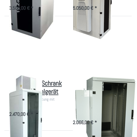
3.500,00 € *
5.050,00 € *
Drücken
Drücken Sie
Sie
ENTER für
ENTER
mehr
für mehr
Optionen zu
Optionen
Kleiner
zu
Serverschrank
gekühlter
mit Klima
IT-
860-1960W
Schrank
mit Dach
Kühlgerät
gekühlter IT-Schrank
Kleiner
mit Dach Kühlgerät
Serverschrank mit
Klima 860-1960W
860-4000W Kühlleistung mit
Kompakt-Klima
19 Zoll Rack mit seitlicher
Kompakt-Kühlanlage und
2.470,00 € *
optionaler Kaltluftführung
2.066,00 € *