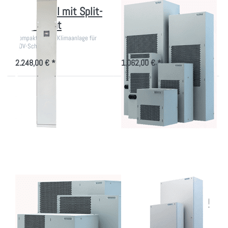
Kühlmodul mit Split-
Kühlgeräte von 860
Klimagerät
bis 2800W
Kompakte Split-Klimaanlage für
Aktive Kühlung für den EDV-
EDV-Schränke.
Schrank
2.248,00 € *
1.062,00 € *
Drücken
Drücken Sie
Sie ENTER
ENTER für
für mehr
mehr
Optionen
Optionen zu
zu Dach-
Luft/Wasser
Kühlgeräte
Kühlgeräte
von 860
von 1000
bis
bis 3000W
4000W
Dach-Kühlgeräte von
Luft/Wasser
860 bis 4000W
Kühlgeräte von 1000
bis 3000W
Aktive Kühlung für den EDV-
Schrank