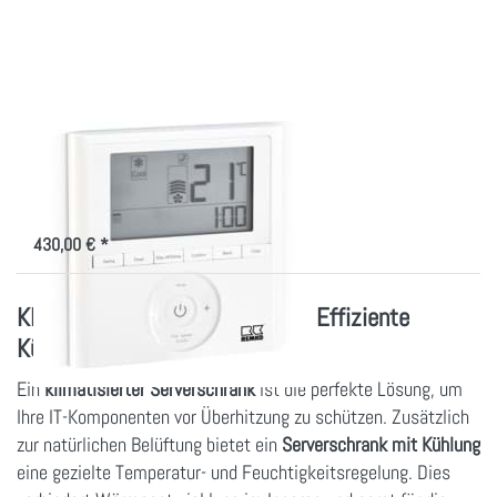
für Split-
Klima
Fernbedienung für
Split- Klima
Erweiterung für Kühlsystem
REMKO
430,00 € *
Klimatisierter Serverschrank – Effiziente
Kühlung für IT-Systeme
Ein
klimatisierter Serverschrank
ist die perfekte Lösung, um
Ihre IT-Komponenten vor Überhitzung zu schützen. Zusätzlich
zur natürlichen Belüftung bietet ein
Serverschrank mit Kühlung
eine gezielte Temperatur- und Feuchtigkeitsregelung. Dies