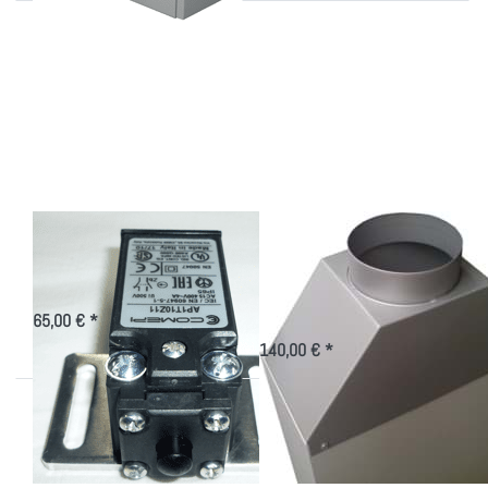
Drücken Sie ENTER
Drücken Sie
für mehr Optionen
ENTER für mehr
zu
Optionen zu
Türkontaktschalter
Ablufttrichter
für
Seitenkühlgerät
Türkontaktschalter
Ablufttrichter für
Seitenkühlgerät
Schalter zur Tür-Überwachung -
Alarmgeber
Trichter zur Führung der Abluft
gegen Stauwärme im
65,00 € *
Aufstellungsort
140,00 € *
Drücken Sie
ENTER für
mehr Optionen
zu
Fernbedienung