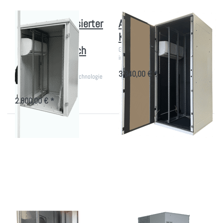
Kleiner Klimatisierter
Akustikschrank mit
IT-Schrank
Klimagerät
Energieverbrauch
Großer EDV-Schrank mit Kühlung
im Büro
A++
3.340,00 € *
Sehr leise mit Inverter-Technologie
- Bürotauglich!
2.800,00 € *
Drücken
Drücken
Sie
Sie
ENTER
ENTER
für mehr
für mehr
Optionen
Optionen
zu IT-
zu
Schrank
Kleiner
mit
EDV-
Kaltgang-
Schrank
System
mit
Dach-
Klima