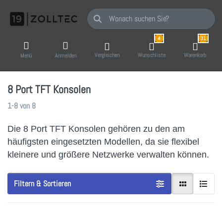
Geben Sie einen Suchbegriff ein. Während Sie
4
31
Vergleichen
Wunschliste
Warenkorb
Menü
Anmelden
8 Port TFT Konsolen
Suchergebnisse:
1-8
von
8
Die 8 Port TFT Konsolen gehören zu den am
häufigsten eingesetzten Modellen, da sie flexibel
kleinere und größere Netzwerke verwalten können.
Filtern & Sortieren