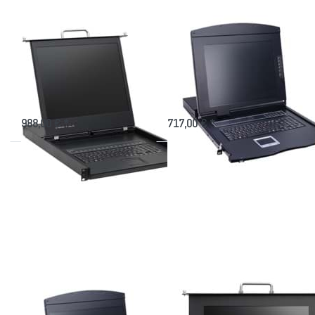
Display
Monitor
LCD Konsole AW-
KVM Konsole AS-
1908TU mit 19"
7108ULS mit 17"
Display
Monitor
Konsole, 640mm tief, 8 Port
Admin-Konsole mit 8-Port KVM,
USB+PS/2 KVM und 3x USB
611mm Tiefe
988,00 € *
717,00 € *
Drücken
Drücken
Sie
Sie
ENTER
ENTER für
für mehr
mehr
Optionen
Optionen
zu KVM
zu TFT
Konsole
Konsole
AS-
AK-
9108TLS
1708K5IP
mit 19"
mit 17"
Display
Monitor
KVM Konsole AS-
TFT Konsole AK-