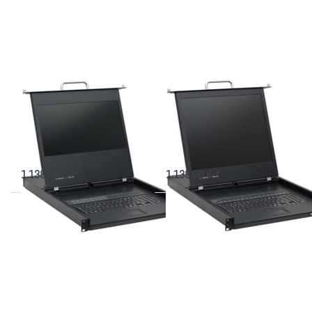
zu TFT
zu LCD
Konsole
Konsole
AW-
AW-
1708HD-
1908-
DVI mit
DVI mit
17,3"
19"
Monitor
Monitor
TFT Konsole AW-
LCD Konsole AW-
1708HD-DVI mit
1908-DVI mit 19"
17,3" Monitor
Monitor
FULL HD LCD Monitor mit 8 Port
Konsole 640mm tief mit 8 Port
DVI/USB KVM und 3x USB
DVI/USB KVM und 3x schaltbare
USB
1.138,00 € *
1.138,00 € *
Drücken
Drücken
Sie
Sie
ENTER
ENTER
für mehr
für mehr
Optionen
Optionen
zu LCD
zu KVM
Konsole
Konsole
AW-
AS-
1908TU
7108ULS
mit 19"
mit 17"