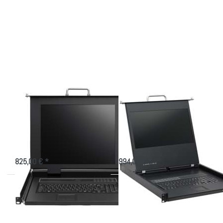
Drücken
Drücken
Sie
Sie
ENTER
ENTER
für mehr
für mehr
Optionen
Optionen
zu 1 HE-
zu LCD
TFT
Konsole
Konsole
AW-
AK-1708
1708HD
mit 17"
mit
Monitor
17,3"
Monitor
1 HE-TFT Konsole
LCD Konsole AW-
AK-1708 mit 17"
1708HD mit 17,3"
Monitor
Monitor
LCD Konsole 559mm tief mit 8
FULL HD LCD Konsole mit 8 Port
Port KVM USB+PS/2
KVM und 3x USB
825,00 € *
994,00 € *
Drücken
Drücken
Sie
Sie
ENTER
ENTER
für mehr
für mehr
Optionen
Optionen