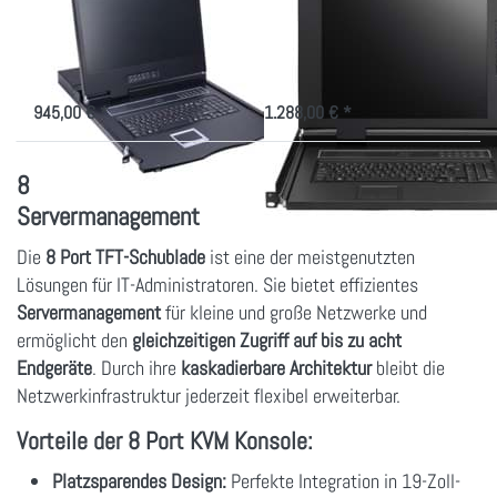
9108TLS mit 19"
1708K5IP mit 17"
Display
Monitor
Admin-Konsole mit 8-Port CAT.5
LCD Konsole, 559mm tief mit 8
KVM, 611mm Tiefe
Port KVM CAT.5 und IP Modul
945,00 € *
1.288,00 € *
8 Port KVM Konsole – Flexible Lösung für
Servermanagement
Die
8 Port TFT-Schublade
ist eine der meistgenutzten
Lösungen für IT-Administratoren. Sie bietet effizientes
Servermanagement
für kleine und große Netzwerke und
ermöglicht den
gleichzeitigen Zugriff auf bis zu acht
Endgeräte
. Durch ihre
kaskadierbare Architektur
bleibt die
Netzwerkinfrastruktur jederzeit flexibel erweiterbar.
Vorteile der 8 Port KVM Konsole:
Platzsparendes Design:
Perfekte Integration in 19-Zoll-