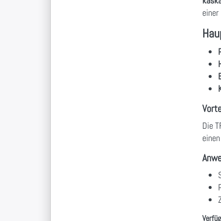
kaska
einer
Hau
Vorte
Die T
einen
Anwe
Verfüg