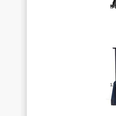
Dr
E
fü
Op
zu
Ko
1
Fu
Mo
Ta
TF
Fu
un
RM-1
17,3
Fok
1.2
Dr
E