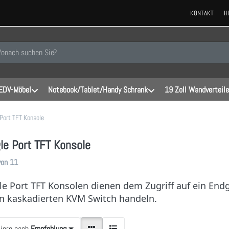
KONTAKT
H
 einen Suchbegriff ein. Während Sie tippen, erscheinen automatisch erste
EDV-Möbel
Notebook/Tablet/Handy Schrank
19 Zoll Wandverteile
 Port TFT Konsole
le Port TFT Konsole
gebnisse:
von
11
le Port TFT Konsolen dienen dem Zugriff auf ein End
n kaskadierten KVM Switch handeln.
tiere nach
Empfehlung