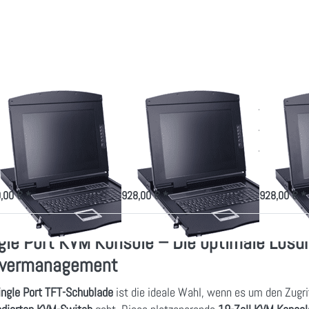
r mehr
für mehr
für mehr
tionen
Optionen
Optionen
u TFT
zu TFT
zu TFT
nsole
Konsole
Konsole
it 19
mit 19
mit 19
ll VGA
Zoll
Zoll
nitor
Monitor
Monitor
DVI
HDMI
T Konsole mit
TFT Konsole mit
TFT Kon
 Zoll VGA
19 Zoll Monitor
19 Zoll
nitor
DVI
HDMI
9100-ULS 1HE TFT-
AS-9100HD-DLS DVI Konsole
AS-9100HD-HL
blade nur 410mm tief für
Full-HD 18,5" mit nur 410 mm
Full-HD 18,5"
kompakten Einbau
Tiefe
Tiefe
,00 € *
928,00 € *
928,00 € *
gle Port KVM Konsole – Die optimale Lösun
rvermanagement
ingle Port TFT-Schublade
ist die ideale Wahl, wenn es um den Zugrif