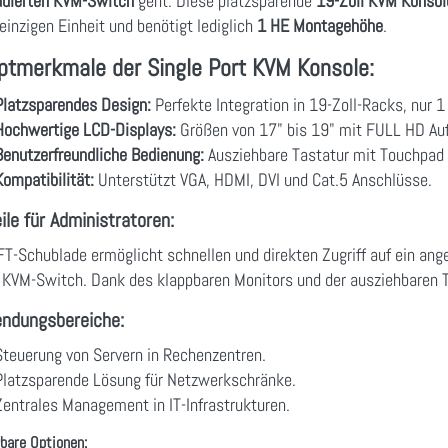
dierten KVM-Switch
geht. Diese platzsparende
19-Zoll KVM Konsol
 einzigen Einheit und benötigt lediglich
1 HE Montagehöhe
.
ptmerkmale der Single Port KVM Konsole:
Platzsparendes Design:
Perfekte Integration in 19-Zoll-Racks, nur 1 
Hochwertige LCD-Displays:
Größen von 17" bis 19" mit FULL HD Auf
Benutzerfreundliche Bedienung:
Ausziehbare Tastatur mit Touchpad 
Kompatibilität:
Unterstützt VGA, HDMI, DVI und Cat.5 Anschlüsse.
ile für Administratoren:
FT-Schublade ermöglicht schnellen und direkten Zugriff auf ein an
 KVM-Switch. Dank des klappbaren Monitors und der ausziehbaren Ta
ndungsbereiche:
Steuerung von Servern in Rechenzentren.
Platzsparende Lösung für Netzwerkschränke.
Zentrales Management in IT-Infrastrukturen.
bare Optionen: