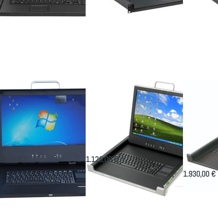
ücken
Drücken
Drücken
Sie
Sie
Sie ENTER
NTER
ENTER für
für mehr
r mehr
mehr
Optionen zu
tionen
Optionen
TFT-
 TFT-
zu TFT-
Konsole
nsole
Schublade
17,1"
7,3"
RM 17
Widescreen
ll HD-
Comfort
WUXGA
nitor
Front USB
LED-
und
Monitor
statur
T-Konsole 17,3"
TFT-Schublade RM
TFT-Kon
ll HD-Monitor
17 Comfort Front
Widesc
d Tastatur
USB
WUXGA 
Monitor
7 1HE TFT-Schublade mit
RM 17 1HE Admin-Konsole mit
 Zoll-Full HD Monitor von
17,1 Zoll Monitor und USB in der
Neues Display!
us
Front von Fokus
Kompakte Ein
13,00 € *
1.129,00 € *
1.930,00 € 
ücken
Drücken
Drücken
Sie
Sie
Sie
NTER
ENTER
ENTER