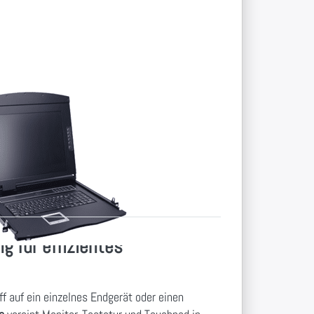
sole mit
 Monitor
S HDMI Konsole
 mit nur 410 mm
g für effizientes
f auf ein einzelnes Endgerät oder einen