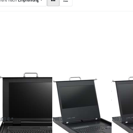
ücken
Drücken
Drücken
Sie
Sie
Sie
NTER
ENTER
ENTER
r mehr
für mehr
für mehr
tionen
Optionen
Optionen
u TFT
zu TFT
zu LCD
nsole
Konsole
Konsole
-1701
AW-
AW-
t 17"
1701HD
1901
splay
mit
mit 19"
17,3"
Display
Display
T Konsole AK-
TFT Konsole AW-
LCD Ko
01 mit 17"
1701HD mit 17,3"
1901 mi
splay
Display
Display
411mm tief, mit 17 Zoll LCD
FULL HD LCD Konsole mit DVI
19 Zoll Konso
lay mit Single Port
Anschluss plus 3x USB
mit 3 Port US
,00 € *
788,00 € *
769,00 € *