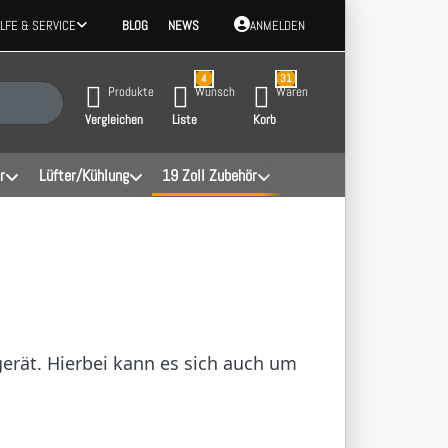
ILFE & SERVICE
BLOG
NEWS
ANMELDEN
4
31
 Ergebnisse. Drücken Sie die Eingabetaste, um alle Ergebnisse aufzurufen.
Produkte
Wunsch
Waren
Vergleichen
Liste
Korb
r
Lüfter/Kühlung
19 Zoll Zubehör
gerät. Hierbei kann es sich auch um