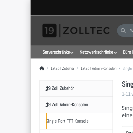
Geben Sie
Serverschränke
Netzwerkschränke
Büro 
Startseite
19 Zoll Zubehör
19 Zoll Admin-Konsolen
Single
Sing
19 Zoll Zubehör
Sucher
1-11
19 Zoll Admin-Konsolen
Sing
eine
Single Port TFT Konsole
Sor