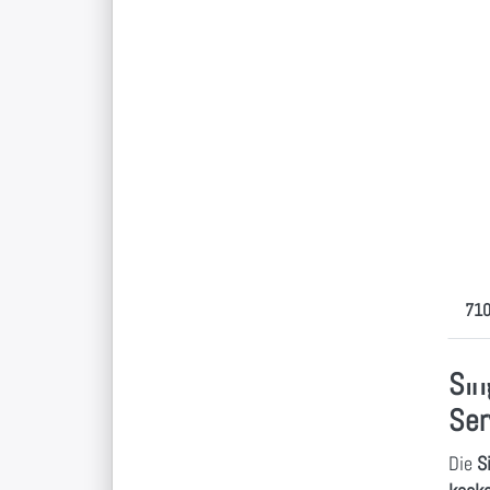
fü
Op
z
Ko
m
Zo
Mo
TF
19
Mo
AS-
Schu
den 
710
Sin
Se
Die
S