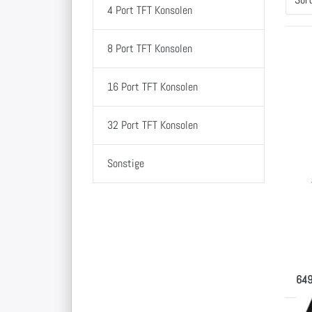
4 Port TFT Konsolen
8 Port TFT Konsolen
Dr
E
16 Port TFT Konsolen
fü
Op
z
Ko
32 Port TFT Konsolen
AK
mi
Di
Sonstige
TF
17
Di
nur 
Disp
649