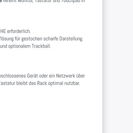
e
vereint Monitor, Tastatur und Touchpad in
HE erforderlich.
lösung für gestochen scharfe Darstellung.
und optionalem Trackball.
geschlossenes Gerät oder ein Netzwerk über
statur bleibt das Rack optimal nutzbar.