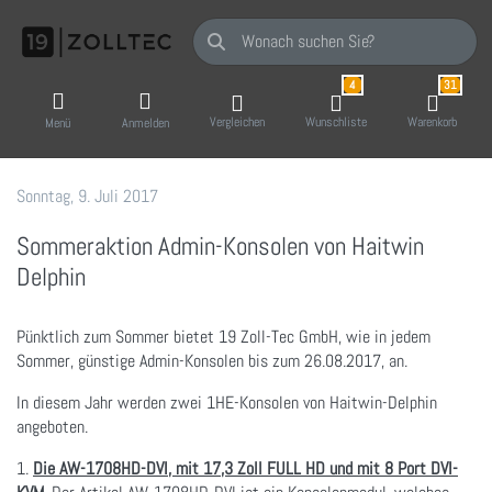
Geben Sie einen Suchbegriff ein. Während Sie
4
31
Vergleichen
Wunschliste
Warenkorb
Menü
Anmelden
Sonntag, 9. Juli 2017
19 Zoll-Tec GmbH
Sommeraktion Admin-Konsolen von Haitwin
Delphin
Pünktlich zum Sommer bietet 19 Zoll-Tec GmbH, wie in jedem
Sommer, günstige Admin-Konsolen bis zum 26.08.2017, an.
In diesem Jahr werden zwei 1HE-Konsolen von Haitwin-Delphin
angeboten.
1.
Die AW-1708HD-DVI, mit 17,3 Zoll FULL HD und mit 8 Port DVI-