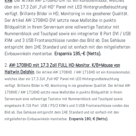
KVM
. Der Artikel AW-1708HD-DVI ist ein Konsolenmodul, welches
über ein 17,3 Zoll „Full-HD“ Panel mit LED Hintergrundbeleuchtung
verfügt. Brillante Bilder in HD, Monitoring in nie gesehener Qualität.
Der Artikel AW-1708HD-DVI setzte neue Maßstäbe in punkto
Bildqualität in Ihrem Serverraum eine vollwertige Tastatur mit
Nummernblock und Touchpad sowie ein integrierter 8 Port DVI / USB
KVM und 3 USB Frontanschlüsse runden das Bild ab. Das Gehäuse
entspricht dem 1HE Standard und ist einfach mit den mitgelieferten
Einbauwinkeln montierbar.
Ersparnis 195,-€ (Netto).
2.
AW-1708HD mit 17,3 Zoll FULL HD-Monitor, K/B+Mouse von
Haitwin Delphin
.
Der Artikel AW-1708HD / AW-1716HD ist ein Konsolenmodul,
welches über ein 17,3 Zoll „Full-HD“ Panel mit LED Hintergrundbeleuchtung
verfügt. Brillante Bilder in HD, Monitoring in nie gesehener Qualität. Der Artikel AW-
1708HD / AW-1716HD setzte neue Maßstäbe in punkto Bildqualität in Ihrem
Serverraum eine vollwertige Tastatur mit Nummernblock und Touchpad sowie
eingebaute 8 /16 Port USB / PS/2 KVM‘s und 3 USB Frontanschlüsse runden das
Bild ab. Das Gehäuse entspricht dem 1HE Standard und ist einfach mit den
mitgelieferten Einbauwinkeln montierbar.
Ersparnis 180,-€ (Netto).