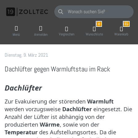
Geben Sie einen Suchbegriff ein. Während Sie
4
31
Vergleichen
Wunschliste
Warenkorb
Menü
Anmelden
Dienstag, 9. März 2021
19 Zoll-Tec GmbH
Dachlüfter gegen Warmluftstau im Rack
Dachlüfter
Zur Evakuierung der störenden
Warmluft
werden vorzugsweise
Dachlüfter
eingesetzt. Die
Anzahl der Lüfter ist abhängig von der
produzierten
Wärme
, sowie von der
Temperatur
des Aufstellungsortes. Da die