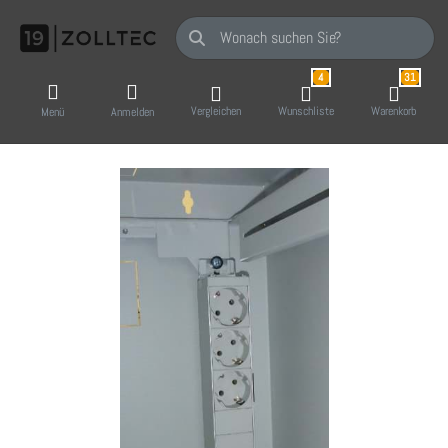
Geben Sie einen Suchbegriff ein. Während Sie
4
31
Vergleichen
Wunschliste
Warenkorb
Menü
Anmelden