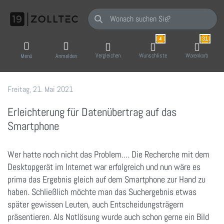
Geben Sie einen Suchbegriff ein. Während Sie
4
31
Vergleichen
Wunschliste
Warenkorb
Menü
Anmelden
Freitag, 21. Mai 2021
19 Zoll-Tec GmbH
Erleichterung für Datenübertrag auf das
Smartphone
Wer hatte noch nicht das Problem.... Die Recherche mit dem
Desktopgerät im Internet war erfolgreich und nun wäre es
prima das Ergebnis gleich auf dem Smartphone zur Hand zu
haben. Schließlich möchte man das Suchergebnis etwas
später gewissen Leuten, auch Entscheidungsträgern
präsentieren. Als Notlösung wurde auch schon gerne ein Bild