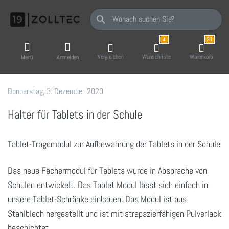
Geben Sie einen Suchbegriff ein. Während Sie
4
31
Vergleichen
Wunschliste
Warenkorb
Menü
Anmelden
Donnerstag, 3. Dezember 2020
19 Zoll-Tec GmbH
Halter für Tablets in der Schule
Tablet-Tragemodul zur Aufbewahrung der Tablets in der Schule
Das neue Fächermodul für Tablets wurde in Absprache von
Schulen entwickelt. Das Tablet Modul lässt sich einfach in
unsere Tablet-Schränke ein
bauen.
Das Modul ist aus
Stahlblech hergestellt und ist mit strapazierfähigen Pulverlack
beschichtet.