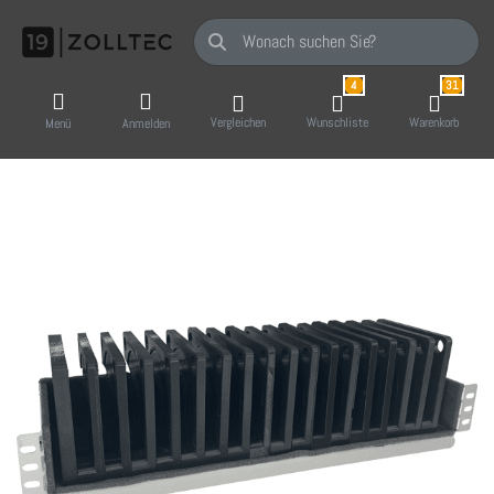
Geben Sie einen Suchbegriff ein. Während Sie
4
31
Vergleichen
Wunschliste
Warenkorb
Menü
Anmelden