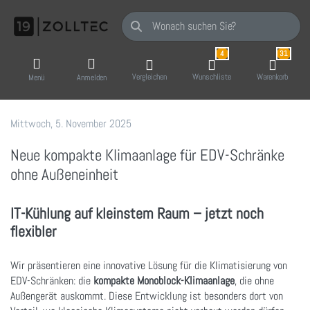
Geben Sie einen Suchbegriff ein. Während Sie
4
31
Vergleichen
Wunschliste
Warenkorb
Menü
Anmelden
Mittwoch, 5. November 2025
19 Zoll-Tec GmbH
Neue kompakte Klimaanlage für EDV-Schränke
ohne Außeneinheit
IT-Kühlung auf kleinstem Raum – jetzt noch
flexibler
Wir präsentieren eine innovative Lösung für die Klimatisierung von
EDV-Schränken: die
kompakte Monoblock-Klimaanlage
, die ohne
Außengerät auskommt. Diese Entwicklung ist besonders dort von