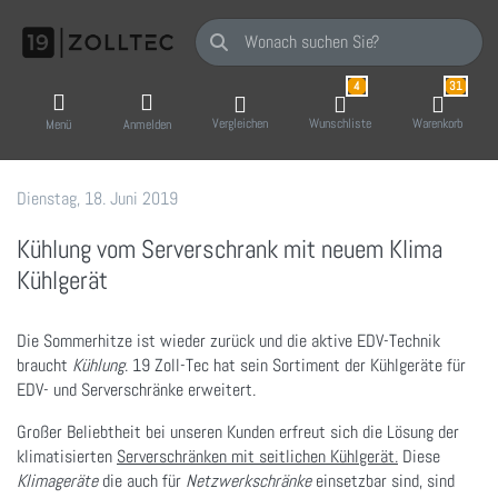
Geben Sie einen Suchbegriff ein. Während Sie
4
31
Vergleichen
Wunschliste
Warenkorb
Menü
Anmelden
Dienstag, 18. Juni 2019
19 Zoll-Tec GmbH
Kühlung vom Serverschrank mit neuem Klima
Kühlgerät
Die Sommerhitze ist wieder zurück und die aktive EDV-Technik
braucht
Kühlung
. 19 Zoll-Tec hat sein Sortiment der Kühlgeräte für
EDV- und Serverschränke erweitert.
Großer Beliebtheit bei unseren Kunden erfreut sich die Lösung der
klimatisierten
Serverschränken mit seitlichen Kühlgerät.
Diese
Klimageräte
die auch für
Netzwerkschränke
einsetzbar sind, sind