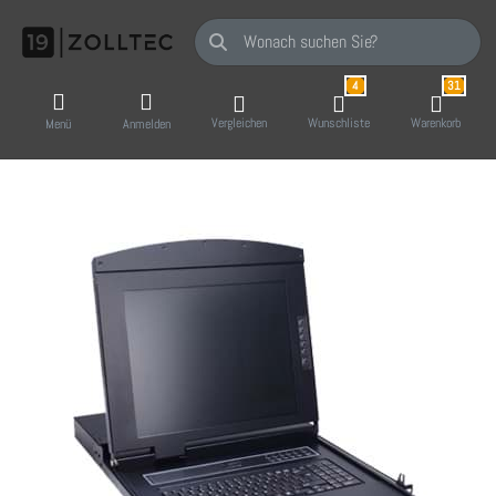
Geben Sie einen Suchbegriff ein. Während Sie
4
31
Vergleichen
Wunschliste
Warenkorb
Menü
Anmelden