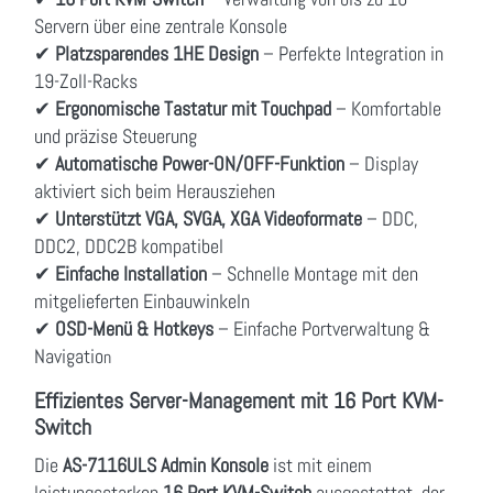
Servern über eine zentrale Konsole
✔
Platzsparendes 1HE Design
– Perfekte Integration in
19-Zoll-Racks
✔
Ergonomische Tastatur mit Touchpad
– Komfortable
und präzise Steuerung
✔
Automatische Power-ON/OFF-Funktion
– Display
aktiviert sich beim Herausziehen
✔
Unterstützt VGA, SVGA, XGA Videoformate
– DDC,
DDC2, DDC2B kompatibel
✔
Einfache Installation
– Schnelle Montage mit den
mitgelieferten Einbauwinkeln
✔
OSD-Menü & Hotkeys
– Einfache Portverwaltung &
Navigatio
n
Effizientes Server-Management mit 16 Port KVM-
Switch
Die
AS-7116ULS Admin Konsole
ist mit einem
leistungsstarken
16 Port KVM-Switch
ausgestattet, der