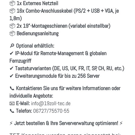
📦
1x Externes Netzteil
📦
16x Combo-Anschlusskabel (PS/2 + USB + VGA, je
1,8m)
📦
2x 19"-Montageschienen (variabel einstellbar)
📦
Bedienungsanleitung
🔎
Optional erhältlich:
✔
IP-Modul für Remote-Management & globalen
Fernzugriff
✔
Tastaturvarianten (DE, US, UK, FR, IT, SP, CH, RU, etc.)
✔
Erweiterungsmodule für bis zu 256 Server
📞
Kontaktieren Sie uns für weitere Informationen oder
individuelle Angebote:
📧
E-Mail:
info
@19zoll
-tec.de
📞
Telefon:
06727/75570-55
⚡
Jetzt bestellen & Ihre Serververwaltung optimieren!
⚡