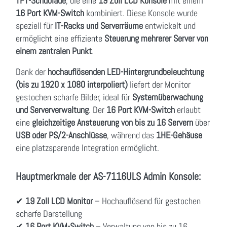
TFT-Schublade
, die eine
19 Zoll LCD Konsole
mit einem
16 Port KVM-Switch
kombiniert. Diese Konsole wurde
speziell für
IT-Racks und Serverräume
entwickelt und
ermöglicht eine effiziente
Steuerung mehrerer Server von
einem zentralen Punkt
.
Dank der
hochauflösenden LED-Hintergrundbeleuchtung
(bis zu 1920 x 1080 interpoliert)
liefert der Monitor
gestochen scharfe Bilder, ideal für
Systemüberwachung
und Serververwaltung
. Der
16 Port KVM-Switch
erlaubt
eine
gleichzeitige Ansteuerung von bis zu 16 Servern
über
USB oder PS/2-Anschlüsse
, während das
1HE-Gehäuse
eine platzsparende Integration ermöglicht.
Hauptmerkmale der AS-7116ULS Admin Konsole:
✔
19 Zoll LCD Monitor
– Hochauflösend für gestochen
scharfe Darstellung
✔
16 Port KVM-Switch
– Verwaltung von bis zu 16