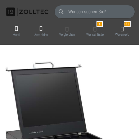
Geben Sie einen Suchbegriff ein. Während Sie
4
31
Vergleichen
Wunschliste
Warenkorb
Menü
Anmelden