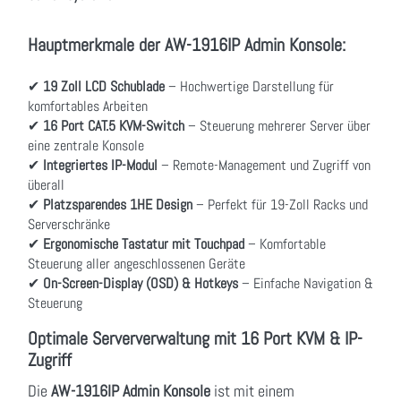
Hauptmerkmale der AW-1916IP Admin Konsole:
✔
19 Zoll LCD Schublade
– Hochwertige Darstellung für
komfortables Arbeiten
✔
16 Port CAT.5 KVM-Switch
– Steuerung mehrerer Server über
eine zentrale Konsole
✔
Integriertes IP-Modul
– Remote-Management und Zugriff von
überall
✔
Platzsparendes 1HE Design
– Perfekt für 19-Zoll Racks und
Serverschränke
✔
Ergonomische Tastatur mit Touchpad
– Komfortable
Steuerung aller angeschlossenen Geräte
✔
On-Screen-Display (OSD) & Hotkeys
– Einfache Navigation &
Steuerung
Optimale Serververwaltung mit 16 Port KVM & IP-
Zugriff
Die
AW-1916IP Admin Konsole
ist mit einem