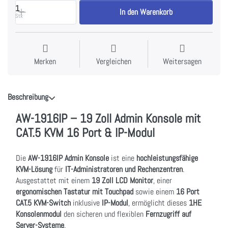
1
In den Warenkorb
Stk
Merken
Vergleichen
Weitersagen
Beschreibung
AW-1916IP – 19 Zoll Admin Konsole mit
CAT.5 KVM 16 Port & IP-Modul
Die
AW-1916IP Admin Konsole
ist eine
hochleistungsfähige
KVM-Lösung
für
IT-Administratoren und Rechenzentren
.
Ausgestattet mit einem
19 Zoll LCD Monitor
, einer
ergonomischen Tastatur mit Touchpad
sowie einem
16 Port
CAT.5 KVM-Switch
inklusive
IP-Modul
, ermöglicht dieses
1HE
Konsolenmodul
den sicheren und flexiblen
Fernzugriff auf
Server-Systeme
.