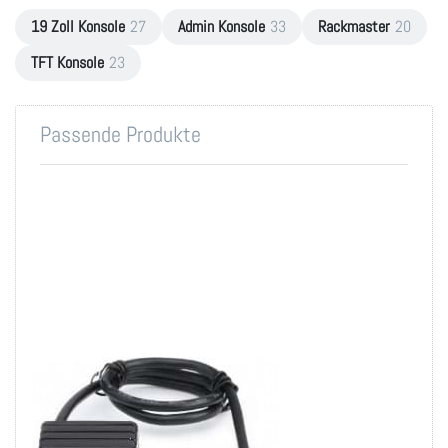
19 Zoll Konsole
27
Admin Konsole
33
Rackmaster
20
TFT Konsole
23
Passende Produkte
CAT5 KVM Dongle,
1xVGA und 1x USB
Connector