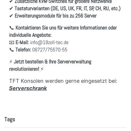
✔
Zusätzliche KVM-Switches für größere Netzwerke
✔
Tastaturvarianten (DE, US, UK, FR, IT, SP, CH, RU, etc.)
✔
Erweiterungsmodule für bis zu 256 Server
📞
Kontaktieren Sie uns für weitere Informationen oder
individuelle Angebote:
📧
E-Mail:
info
@19zoll
-tec.de
📞
Telefon:
06727/75570-55
⚡
Jetzt bestellen & Ihre Serververwaltung
revolutionieren!
⚡
TFT Konsolen werden gerne eingesetzt bei:
Serverschrank
Tags