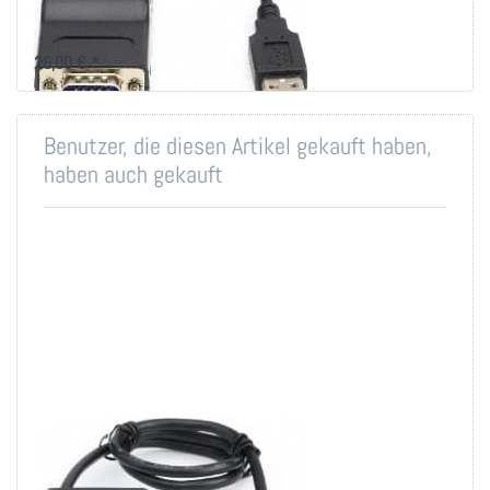
Dongle für AW-1916K5, Korat-
1716K5 und AW-1916IP
26,00 € *
Benutzer, die diesen Artikel gekauft haben,
haben auch gekauft
CAT5 KVM Dongle,
1xVGA und 1x USB