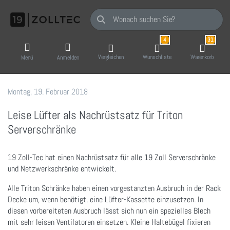
Geben Sie einen Suchbegriff ein. Während Sie
4
31
Vergleichen
Wunschliste
Warenkorb
Menü
Anmelden
Montag, 19. Februar 2018
19 Zoll-Tec GmbH
Leise Lüfter als Nachrüstsatz für Triton
Serverschränke
19 Zoll-Tec hat einen Nachrüstsatz für alle 19 Zoll Serverschränke
und Netzwerkschränke entwickelt.
Alle Triton Schränke haben einen vorgestanzten Ausbruch in der Rack
Decke um, wenn benötigt, eine Lüfter-Kassette einzusetzen. In
diesen vorbereiteten Ausbruch lässt sich nun ein spezielles Blech
mit sehr leisen Ventilatoren einsetzen. Kleine Haltebügel fixieren