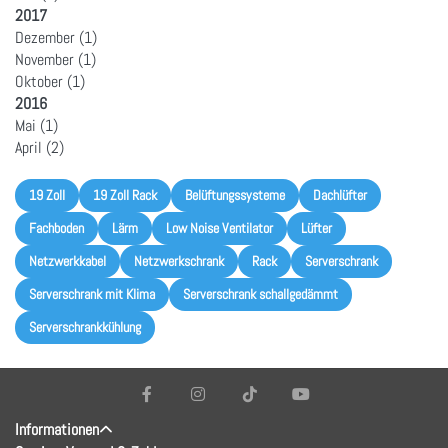
2017
Dezember
(1)
November
(1)
Oktober
(1)
2016
Mai
(1)
April
(2)
19 Zoll
19 Zoll Rack
Belüftungssysteme
Dachlüfter
Fachboden
Lärm
Low Noise Ventilator
Lüfter
Netzwerkkabel
Netzwerkschrank
Rack
Serverschrank
Serverschrank mit Klima
Serverschrank schallgedämmt
Serverschrankkühlung
Informationen