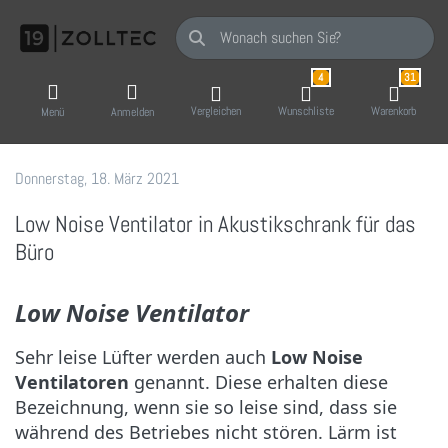
Geben Sie einen Suchbegriff ein. Während Sie
4
31
Vergleichen
Wunschliste
Warenkorb
Menü
Anmelden
Donnerstag, 18. März 2021
19 Zoll-Tec GmbH
Low Noise Ventilator in Akustikschrank für das
Büro
Low Noise Ventilator
Sehr leise Lüfter werden auch
Low Noise
Ventilatoren
genannt. Diese erhalten diese
Bezeichnung, wenn sie so leise sind, dass sie
während des Betriebes nicht stören. Lärm ist