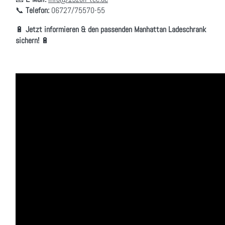
📞
Telefon:
06727/75570-55
🔋
Jetzt informieren & den passenden Manhattan Ladeschrank
sichern!
🔋