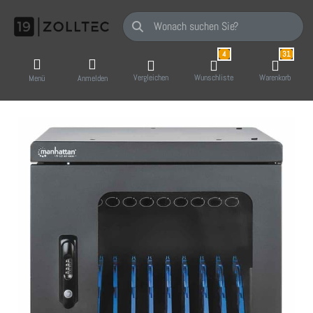
Geben Sie einen Suchbegriff ein. Während Sie
4
31
Vergleichen
Wunschliste
Warenkorb
Menü
Anmelden