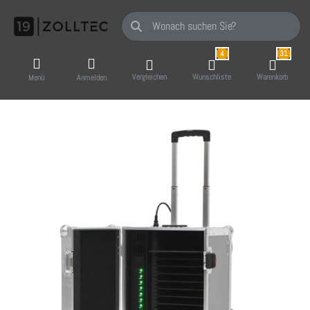
Geben Sie einen Suchbegriff ein. Während Sie
4
31
Vergleichen
Wunschliste
Warenkorb
Menü
Anmelden