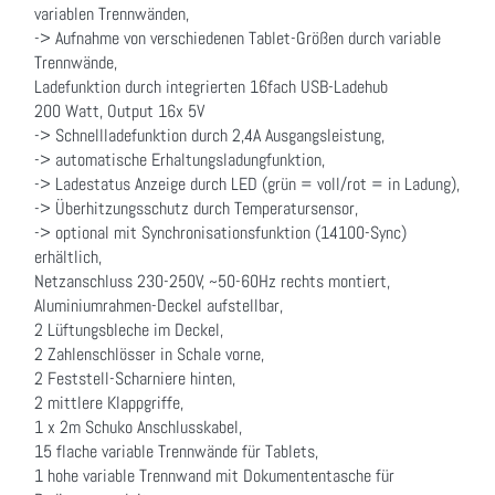
variablen Trennwänden,
-> Aufnahme von verschiedenen Tablet-Größen durch variable
Trennwände,
Ladefunktion durch integrierten 16fach USB-Ladehub
200 Watt, Output 16x 5V
-> Schnellladefunktion durch 2,4A Ausgangsleistung,
-> automatische Erhaltungsladungfunktion,
-> Ladestatus Anzeige durch LED (grün = voll/rot = in Ladung),
-> Überhitzungsschutz durch Temperatursensor,
-> optional mit Synchronisationsfunktion (14100-Sync)
erhältlich,
Netzanschluss 230-250V, ~50-60Hz rechts montiert,
Aluminiumrahmen-Deckel aufstellbar,
2 Lüftungsbleche im Deckel,
2 Zahlenschlösser in Schale vorne,
2 Feststell-Scharniere hinten,
2 mittlere Klappgriffe,
1 x 2m Schuko Anschlusskabel,
15 flache variable Trennwände für Tablets,
1 hohe variable Trennwand mit Dokumententasche für