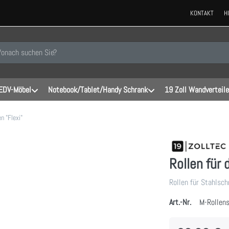
KONTAKT
H
 einen Suchbegriff ein. Während Sie tippen, erscheinen automatisch erste
EDV-Möbel
Notebook/Tablet/Handy Schrank
19 Zoll Wandverteile
en "Flexi"
Rollen für 
Rollen für Stahlsc
Art.-Nr.
M-Rollen