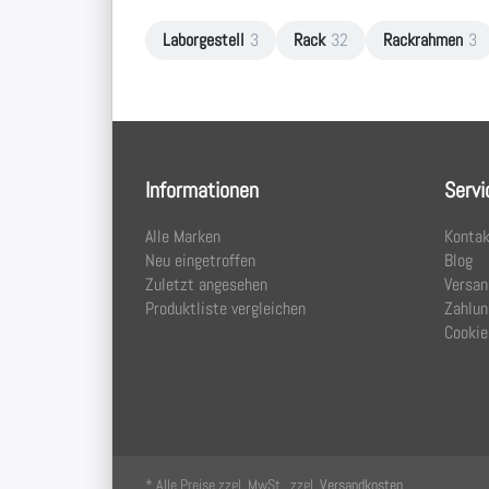
Laborgestell
3
Rack
32
Rackrahmen
3
Informationen
Servi
Alle Marken
Kontak
Neu eingetroffen
Blog
Zuletzt angesehen
Versan
Produktliste vergleichen
Zahlun
Cookie
* Alle Preise zzgl. MwSt., zzgl.
Versandkosten