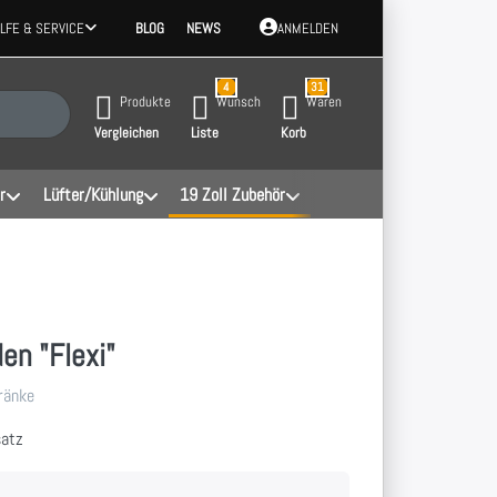
ILFE & SERVICE
BLOG
NEWS
ANMELDEN
4
31
 Ergebnisse. Drücken Sie die Eingabetaste, um alle Ergebnisse aufzurufen.
Produkte
Wunsch
Waren
Vergleichen
Liste
Korb
r
Lüfter/Kühlung
19 Zoll Zubehör
den "Flexi"
hränke
satz