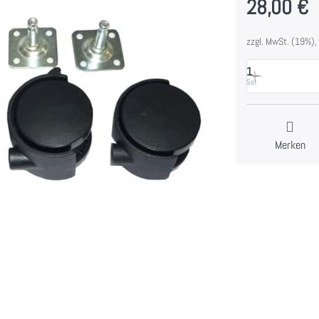
28,00 €
zzgl. MwSt. (19%),
1
Set
Merken