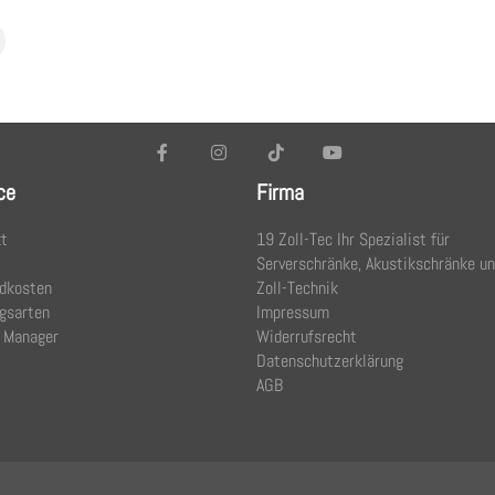
ce
Firma
t
19 Zoll-Tec Ihr Spezialist für
Serverschränke, Akustikschränke u
dkosten
Zoll-Technik
gsarten
Impressum
 Manager
Widerrufsrecht
Datenschutzerklärung
AGB