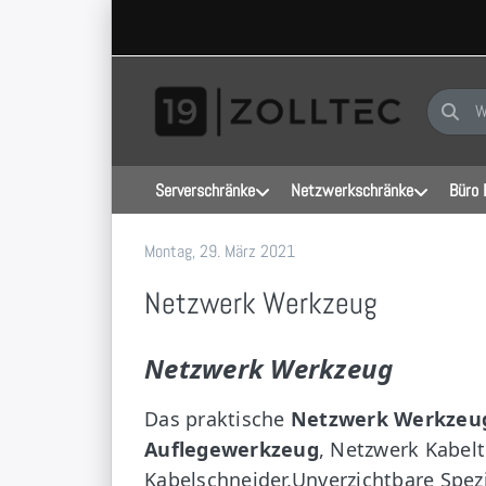
Geben Sie
Serverschränke
Netzwerkschränke
Büro 
Montag, 29. März 2021
19 Zoll-Tec GmbH
Netzwerk Werkzeug
Netzwerk Werkzeug
Das praktische
Netzwerk Werkzeu
Auflegewerkzeug
, Netzwerk Kabelt
Kabelschneider.Unverzichtbare Spez