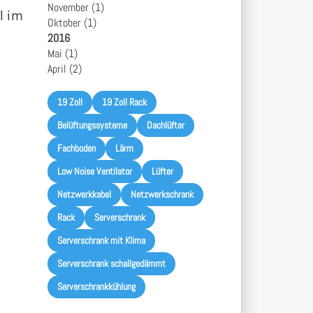
November
(1)
l im
Oktober
(1)
2016
Mai
(1)
April
(2)
19 Zoll
19 Zoll Rack
Belüftungssysteme
Dachlüfter
Fachboden
Lärm
Low Noise Ventilator
Lüfter
Netzwerkkabel
Netzwerkschrank
Rack
Serverschrank
Serverschrank mit Klima
Serverschrank schallgedämmt
Serverschrankkühlung