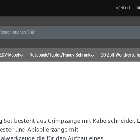
KONTAKT
H
 einen Suchbegriff ein. Während Sie tippen, erscheinen automatisch erste
EDV-Möbel
Notebook/Tablet/Handy Schrank
19 Zoll Wandverteile
g
Set besteht aus Crimpzange mit Kabelschneider,
ester und Abisolierzange mit
ialwerkzeuge die für den Aufbau eines