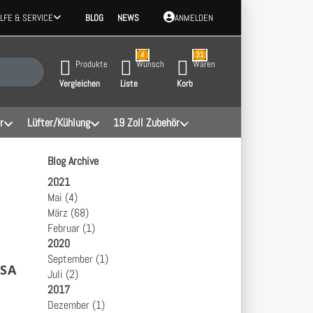
ILFE & SERVICE
BLOG
NEWS
ANMELDEN
4
31
 Ergebnisse. Drücken Sie die Eingabetaste, um alle Ergebnisse aufzurufen.
Produkte
Wunsch
Waren
Vergleichen
Liste
Korb
r
Lüfter/Kühlung
19 Zoll Zubehör
Blog Archive
2021
Mai
(4)
März
(68)
Februar
(1)
2020
September
(1)
LSA
Juli
(2)
2017
Dezember
(1)