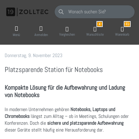
Geben Sie einen Suchbegriff ein. Während Sie
4
31
Vergleichen
Wunschliste
Warenkorb
Menü
Anmelden
Donnerstag, 9. November 2023
19 Zoll-Tec GmbH
Platzsparende Station für Notebooks
Kompakte Lösung für die Aufbewahrung und Ladung
von Notebooks
In modernen Unternehmen gehören
Notebooks, Laptops und
Chromebooks
längst zum Alltag – ob in Meetings, Schulungen oder
Konferenzen. Doch die
sichere und platzsparende Aufbewahrung
dieser Geräte stellt häufig eine Herausforderung dar.