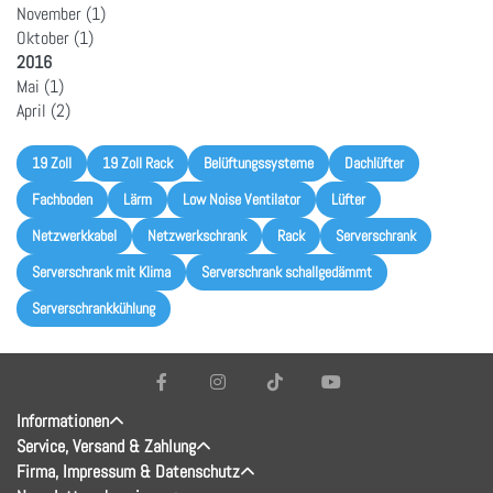
November
(1)
Oktober
(1)
2016
Mai
(1)
April
(2)
19 Zoll
19 Zoll Rack
Belüftungssysteme
Dachlüfter
Fachboden
Lärm
Low Noise Ventilator
Lüfter
Netzwerkkabel
Netzwerkschrank
Rack
Serverschrank
Serverschrank mit Klima
Serverschrank schallgedämmt
Serverschrankkühlung
Informationen
Service, Versand & Zahlung
Firma, Impressum & Datenschutz