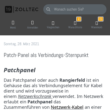
Geben Sie einen Suchbegriff ein. Während Sie
4
31
Vergleichen
Wunschliste
Warenkorb
Menü
Anmelden
Sonntag, 28. März 2021
19 Zoll-Tec GmbH
Patch-Panel als Verbindungs-Sternpunkt
Patchpanel
Das Patchpanel oder auch
Rangierfeld
ist ein
Gehäuse das als Verbindungselement für Kabel
dient und wird vorzugsweise in
einem
Netzwerkschrank
verwendet. Im Netzwerk
erlaubt ein
Patchpanel
das
Zusammenführen von
Netzwerk-Kabel
an einer