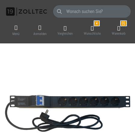
Geben Sie einen Suchbegriff ein. Während Sie
4
31
Vergleichen
Wunschliste
Warenkorb
Menü
Anmelden