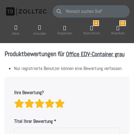
Geben Sie einen Suchbegriff ein. Während Sie
4
31
Vergleichen
Wunschliste
Warenkorb
Menü
Anmelden
Produktbewertungen für
Office EDV-Container grau
Nur registrierte Benutzer können eine Bewertung verfassen.
Ihre Bewertung?
Bewertung: 1 von 5 Sternen. sc
Bewertung: 2 von 5 Sternen.
Bewertung: 3 von 5 Stern
Bewertung: 4 von 5 Ste
Bewertung: 5 von 5 
Titel Ihrer Bewertung