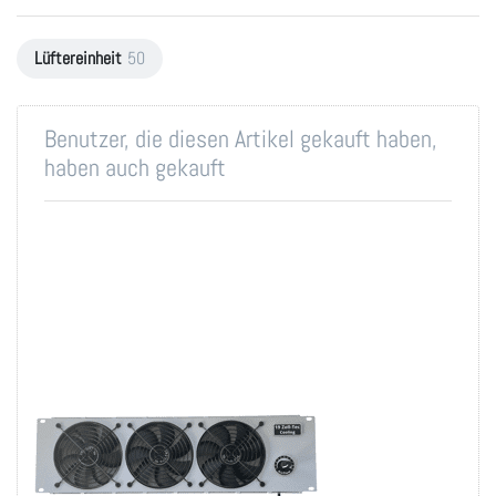
Lüftereinheit
50
Benutzer, die diesen Artikel gekauft haben,
haben auch gekauft
Steuerbare Einheit
mit 3 Turbolüftern