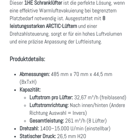
Dieser
1HE Schranklüfter
ist die perfekte Lösung, wenn
eine effektive Warmluftevakuierung bei begrenztem
Platzbedarf notwendig ist. Ausgestattet mit
8
leistungsstarken ARCTIC-Lüftern
und einer
Drehzahlsteuerung, sorgt er für ein hohes Luftvolumen
und eine präzise Anpassung der Luftleistung.
Produktdetails:
Abmessungen:
485 mm x 70 mm x 44,5 mm
(BxTxH)
Kapazität:
Luftstrom pro Lüfter:
32,67 m³/h (freiblasend)
Luftstromrichtung:
Nach innen/hinten (Andere
Richtung Auswahl = Invers)
Gesamtleistung:
261 m³/h (8 Lüfter)
Drehzahl:
1400–15.000 U/min (einstellbar)
Statischer Druck:
26,5 mm H2O