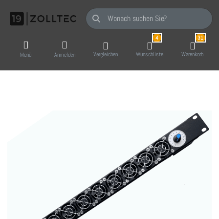
Geben Sie einen Suchbegriff ein. Während Sie
4
31
Vergleichen
Wunschliste
Warenkorb
Menü
Anmelden