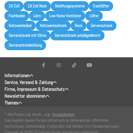
19 Zoll
19 Zoll Rack
Belüftungssysteme
Dachlüfter
Fachboden
Lärm
Low Noise Ventilator
Lüfter
Netzwerkkabel
Netzwerkschrank
Rack
Serverschrank
Serverschrank mit Klima
Serverschrank schallgedämmt
Serverschrankkühlung
Informationen
Service, Versand & Zahlung
Firma, Impressum & Datenschutz
Newsletter abonnieren
Themes
* Alle Preise zzgl. MwSt., zzgl.
Versandkosten
Das Angebot dieses Portals richtet sich an Unternehmen, öffentliche
Institutionen, Selbständige, Freiberufler und Händler (mit Händlernachweis).
Copyright © 2026 19 Zoll-Tec GmbH. Alle Rechte vorbehalten.