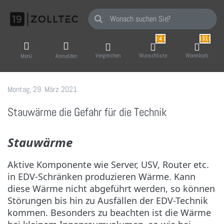
Geben Sie einen Suchbegriff ein. Während Sie
4
31
Vergleichen
Wunschliste
Warenkorb
Menü
Anmelden
Montag, 29. März 2021
19 Zoll-Tec GmbH
Stauwärme die Gefahr für die Technik
Stauwärme
Aktive Komponente wie Server, USV, Router etc.
in EDV-Schränken produzieren Wärme. Kann
diese Wärme nicht abgeführt werden, so können
Störungen bis hin zu Ausfällen der EDV-Technik
kommen. Besonders zu beachten ist die Wärme