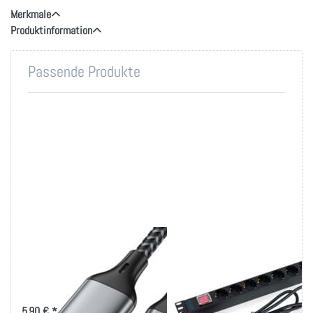
Merkmale
Produktinformation
Passende Produkte
USB-A auf C Daten-
19 Zoll
und Ladekabel
Steckdosenleiste 8-
fach Schuko mit
USB Typ-A-Stecker auf Typ-C-
Stecker, 1m Kabel
Schalter 16A
5,90 € *