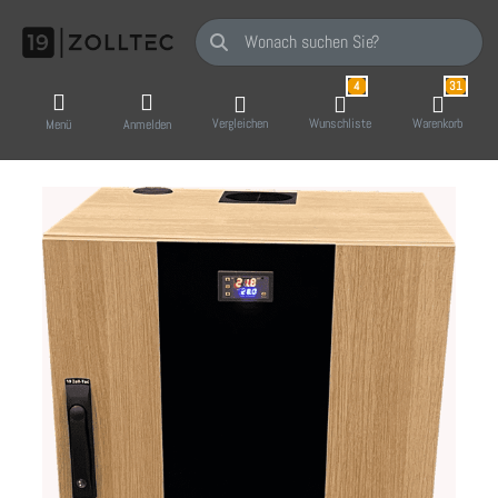
Geben Sie einen Suchbegriff ein. Während Sie
4
31
Vergleichen
Wunschliste
Warenkorb
Menü
Anmelden