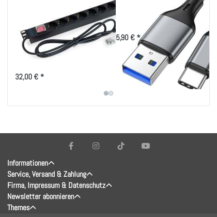
Steckdosenleiste 8-
und Ladekabel
fach Schuko mit
USB Typ-A-Stecker auf Typ-C-
Stecker, 1m Kabel
Schalter 16A
5,90 € *
Schwarz
8-fach 19" Steckdosenleiste mit
Schalter
32,00 € *
Informationen
Service, Versand & Zahlung
Firma, Impressum & Datenschutz
Newsletter abonnieren
Themes