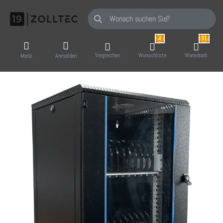
Geben Sie einen Suchbegriff ein. Während Sie
4
31
Vergleichen
Wunschliste
Warenkorb
Menü
Anmelden