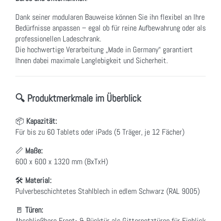
Dank seiner modularen Bauweise können Sie ihn flexibel an Ihre
Bedürfnisse anpassen – egal ob für reine Aufbewahrung oder als
professionellen Ladeschrank.
Die hochwertige Verarbeitung „Made in Germany“ garantiert
Ihnen dabei maximale Langlebigkeit und Sicherheit.
🔍 Produktmerkmale im Überblick
📦
Kapazität:
Für bis zu 60 Tablets oder iPads (5 Träger, je 12 Fächer)
📏
Maße:
600 x 600 x 1320 mm (BxTxH)
🛠
Material:
Pulverbeschichtetes Stahlblech in edlem Schwarz (RAL 9005)
🚪
Türen:
Abschließbare Front- & Rücktür als Gitternetztüren für Einblick