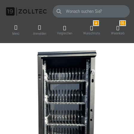
Geben Sie einen Suchbegriff ein. Während Sie
4
31
Vergleichen
Wunschliste
Warenkorb
Menü
Anmelden