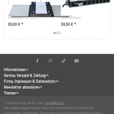
Ladegerät-Träger mit
12-fach Schuko
12 USB Ladebuchsen
Stromversorgung
19"-Träger mit 12x USB-A
Sichere Stromverteilung für den
Anschlüssen für Tablets
Technikschrank
69,00 € *
59,50 € *
Informationen
Service, Versand & Zahlung
Firma, Impressum & Datenschutz
Newsletter abonnieren
Themes
* Alle Preise zzgl. MwSt., zzgl.
Versandkosten
Das Angebot dieses Portals richtet sich an Unternehmen, öffentliche
Institutionen, Selbständige, Freiberufler und Händler (mit Händlernachweis).