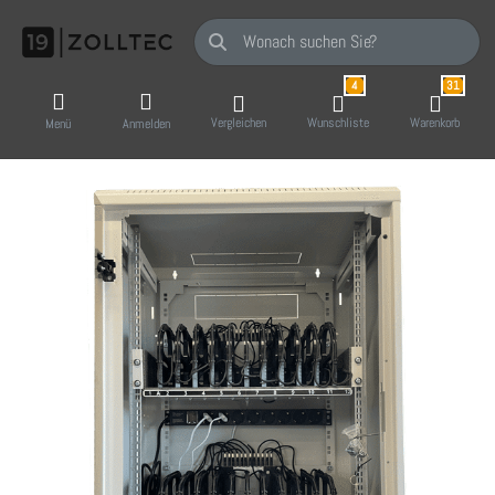
Geben Sie einen Suchbegriff ein. Während Sie
4
31
Vergleichen
Wunschliste
Warenkorb
Menü
Anmelden