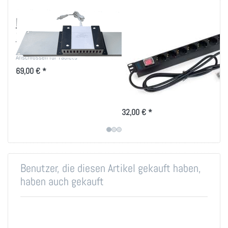
Ladegerät-Träger mit
19 Zoll
12 USB Ladebuchsen
Steckdosenleiste 8-
fach Schuko mit
19"-Träger mit 12x USB-A
Anschlüssen für Tablets
Schalter 16A
69,00 € *
Schwarz
8-fach 19" Steckdosenleiste mit
Schalter
32,00 € *
Benutzer, die diesen Artikel gekauft haben,
haben auch gekauft