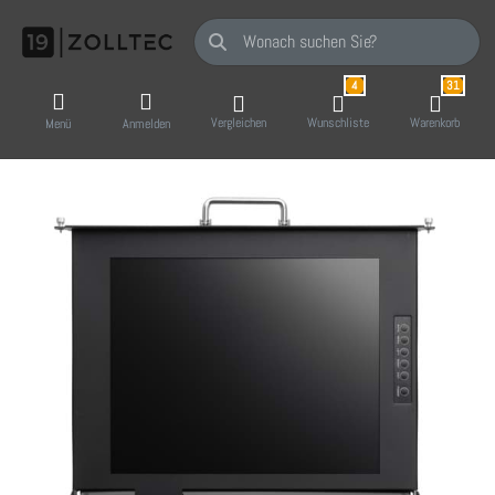
Geben Sie einen Suchbegriff ein. Während Sie
4
31
Vergleichen
Wunschliste
Warenkorb
Menü
Anmelden