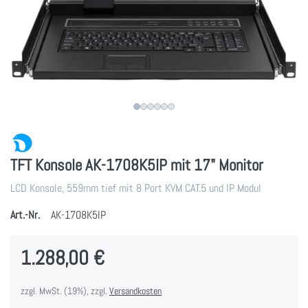
TFT Konsole AK-1708K5IP mit 17" Monitor
LCD Konsole, 559mm tief mit 8 Port KVM CAT.5 und IP Modul
Art.-Nr.
AK-1708K5IP
1.288,00 €
zzgl. MwSt. (19%), zzgl.
Versandkosten