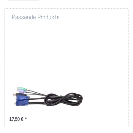
Passende Produkte
Combo Kabelsatz für
KVM - Umschalter
Anschlusskabel für KVM mit USB
und PS/2 Anschluss
17,50 € *