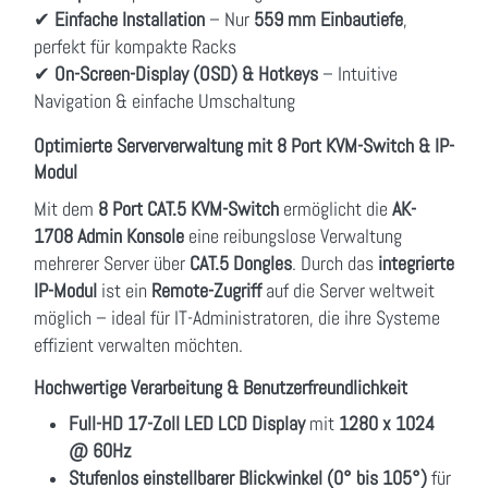
✔
Einfache Installation
– Nur
559 mm Einbautiefe
,
perfekt für kompakte Racks
✔
On-Screen-Display (OSD) & Hotkeys
– Intuitive
Navigation & einfache Umschaltung
Optimierte Serververwaltung mit 8 Port KVM-Switch & IP-
Modul
Mit dem
8 Port CAT.5 KVM-Switch
ermöglicht die
AK-
1708 Admin Konsole
eine reibungslose Verwaltung
mehrerer Server über
CAT.5 Dongles
. Durch das
integrierte
IP-Modul
ist ein
Remote-Zugriff
auf die Server weltweit
möglich – ideal für IT-Administratoren, die ihre Systeme
effizient verwalten möchten.
Hochwertige Verarbeitung & Benutzerfreundlichkeit
Full-HD 17-Zoll LED LCD Display
mit
1280 x 1024
@ 60Hz
Stufenlos einstellbarer Blickwinkel (0° bis 105°)
für