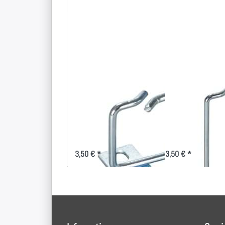
Rangierbügel
Rangierbügel
40x40mm,
40x80mm,
vertikale
vertikale
Kabelführung
Kabelführung
3,50 € *
3,50 € *