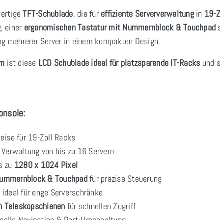
wertige
TFT-Schublade
, die für
effiziente Serververwaltung
in
19-Z
g
, einer
ergonomischen Tastatur mit Nummernblock & Touchpad
s
ung mehrerer Server in einem kompakten Design.
mm
ist diese
LCD Schublade ideal für platzsparende IT-Racks
und s
nsole:
ise für 19-Zoll Racks
 Verwaltung von bis zu 16 Servern
s zu
1280 x 1024 Pixel
Nummernblock & Touchpad
für präzise Steuerung
, ideal für enge Serverschränke
n Teleskopschienen
für schnellen Zugriff
elle Navigation & Port-Umschaltung