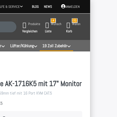
ILFE & SERVICE
BLOG
NEWS
ANMELDEN
4
31
 Ergebnisse. Drücken Sie die Eingabetaste, um alle Ergebnisse aufzurufen.
Produkte
Wunsch
Waren
Vergleichen
Liste
Korb
r
Lüfter/Kühlung
19 Zoll Zubehör
e AK-1716K5 mit 17" Monitor
59mm tief mit 16 Port KVM CAT.5
K5