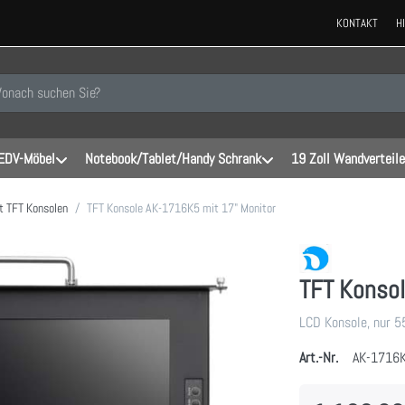
KONTAKT
H
 einen Suchbegriff ein. Während Sie tippen, erscheinen automatisch erste
EDV-Möbel
Notebook/Tablet/Handy Schrank
19 Zoll Wandverteile
t TFT Konsolen
TFT Konsole AK-1716K5 mit 17" Monitor
TFT Konsol
LCD Konsole, nur 5
Art.-Nr.
AK-1716