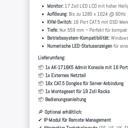
Monitor:
17 Zoll LED LCD mit hoher Helli
Auflösung:
Bis zu 1280 x 1024 @ 60Hz
KVM-Switch:
16 Port CAT.5 mit OSD-Men
Tiefe:
Nur 559 mm – Perfekt für kompak
Betriebssystem-Kompatibilität:
Windows,
Numerische LED-Statusanzeigen
für eine
Lieferumfang:
📦
1x AK-1716K5 Admin Konsole mit 16 Port
📦
1x Externes Netzteil
📦
16x CAT.5 Dongles für Server-Anbindung
📦
1x Montageset für 19 Zoll Racks
📦
Bedienungsanleitung
🔎
Optional erhältlich:
✔
IP-Modul für Remote-Management
✔
Alternative Tastaturlayouts
(DE, US, UK, FR