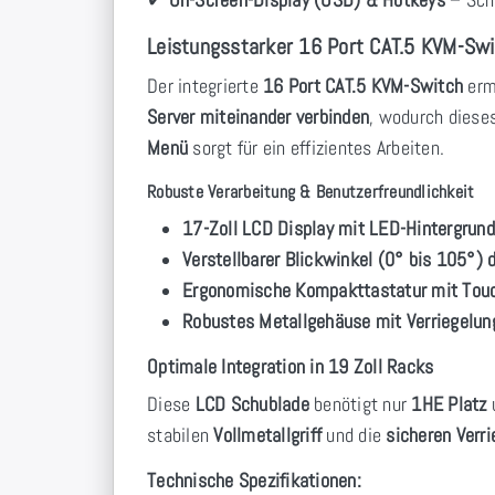
Leistungsstarker 16 Port CAT.5 KVM-Sw
Der integrierte
16 Port CAT.5 KVM-Switch
erm
Server miteinander verbinden
, wodurch dies
Menü
sorgt für ein effizientes Arbeiten.
Robuste Verarbeitung & Benutzerfreundlichkeit
17-Zoll LCD Display mit LED-Hintergrun
Verstellbarer Blickwinkel (0° bis 105°
Ergonomische Kompakttastatur mit Tou
Robustes Metallgehäuse mit Verriegelun
Optimale Integration in 19 Zoll Racks
Diese
LCD Schublade
benötigt nur
1HE Platz
u
stabilen
Vollmetallgriff
und die
sicheren Ver
Technische Spezifikationen: