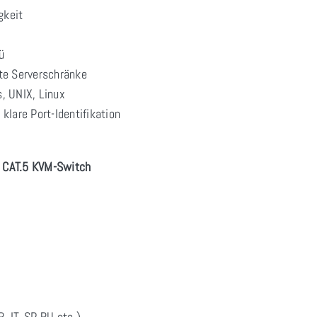
gkeit
ü
te Serverschränke
 UNIX, Linux
 klare Port-Identifikation
 CAT.5 KVM-Switch
, IT, SP, RU etc.)