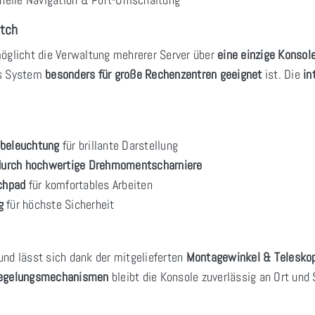
itch
öglicht die Verwaltung mehrerer Server über
eine einzige Konsol
es System
besonders für große Rechenzentren geeignet
ist. Die
in
dbeleuchtung
für brillante Darstellung
) durch hochwertige Drehmomentscharniere
chpad
für komfortables Arbeiten
g
für höchste Sicherheit
nd lässt sich dank der mitgelieferten
Montagewinkel & Telesko
riegelungsmechanismen
bleibt die Konsole zuverlässig an Ort und 