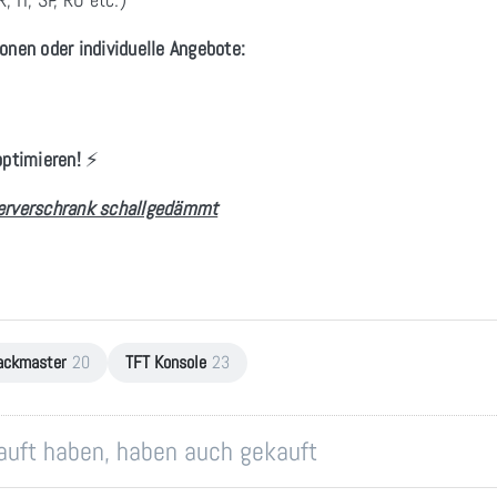
onen oder individuelle Angebote:
optimieren!
⚡
erverschrank schallgedämmt
ackmaster
20
TFT Konsole
23
kauft haben, haben auch gekauft