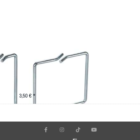
Rangierbügel
80x80mm,
vertikale
Kabelführung
3,50 € *