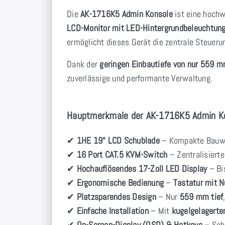
Die
AK-1716K5 Admin Konsole
ist eine hoch
LCD-Monitor mit LED-Hintergrundbeleuchtun
ermöglicht dieses Gerät die zentrale Steuer
Dank der
geringen Einbautiefe von nur 559 
zuverlässige und performante Verwaltung.
Hauptmerkmale der AK-1716K5 Admin Ko
✔
1HE 19“ LCD Schublade
– Kompakte Bauwe
✔
16 Port CAT.5 KVM-Switch
– Zentralisierte
✔
Hochauflösendes 17-Zoll LED Display
– Bi
✔
Ergonomische Bedienung
–
Tastatur mit 
✔
Platzsparendes Design
– Nur
559 mm tief
✔
Einfache Installation
– Mit
kugelgelagerte
✔
On-Screen-Display (OSD) & Hotkeys
– Schn