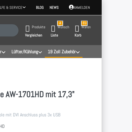
ILFE & SERVICE
BLOG
NEWS
ANMELDEN
4
31
 Ergebnisse. Drücken Sie die Eingabetaste, um alle Ergebnisse aufzurufen.
Produkte
Wunsch
Waren
Vergleichen
Liste
Korb
r
Lüfter/Kühlung
19 Zoll Zubehör
le AW-1701HD mit 17,3"
le mit DVI Anschluss plus 3x USB
HD