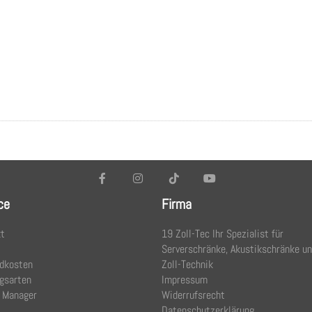
ce
Firma
t
19 Zoll-Tec Ihr Spezialist für
Serverschränke, Akustikschränke u
dkosten
Zoll-Technik
gsarten
Impressum
 Manager
Widerrufsrecht
Datenschutzerklärung