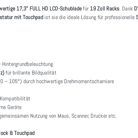
wertige 17,3" FULL HD LCD-Schublade
für
19 Zoll Racks
. Dank
D
astatur mit Touchpad
ist sie die ideale Lösung für professionelle
-Hintergrundbeleuchtung
z)
für brillante Bildqualität
0 – 105°) durch hochwertige Drehmomentscharniere
Kompatibilität
rne Geräte
gemeinsamen Nutzung von Maus, Scanner, Drucker etc.
lock & Touchpad