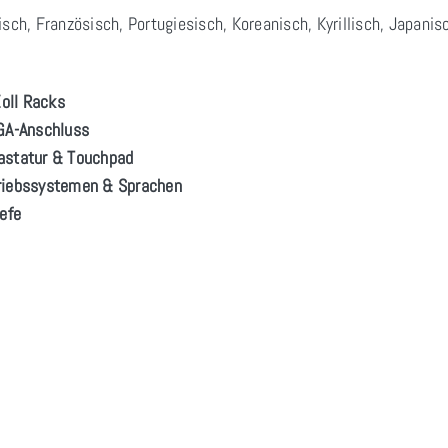
isch, Französisch, Portugiesisch, Koreanisch, Kyrillisch, Japanis
oll Racks
VGA-Anschluss
Tastatur & Touchpad
triebssystemen & Sprachen
iefe