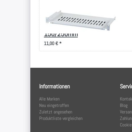
Fachboden/Wanne
Tiefe
150/250mm
11,00 € *
Informationen
Servi
Alle Marken
Kontak
Neu eingetroffen
Blog
Zuletzt angesehen
Versan
Produktliste vergleichen
Zahlun
Cookie