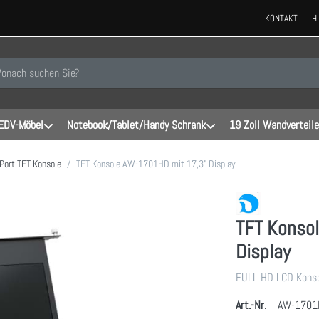
KONTAKT
H
 einen Suchbegriff ein. Während Sie tippen, erscheinen automatisch erste
EDV-Möbel
Notebook/Tablet/Handy Schrank
19 Zoll Wandverteile
 Port TFT Konsole
TFT Konsole AW-1701HD mit 17,3" Display
TFT Konso
Display
FULL HD LCD Konso
Art.-Nr.
AW-1701