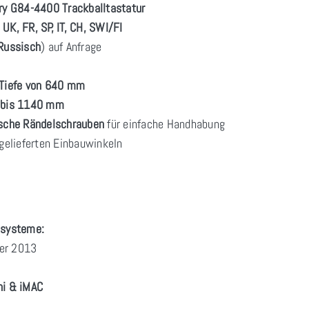
ry G84-4400 Trackballtastatur
 UK, FR, SP, IT, CH, SWI/FI
Russisch
) auf Anfrage
Tiefe von 640 mm
m bis 1140 mm
tische Rändelschrauben
für einfache Handhabung
gelieferten Einbauwinkeln
ssysteme:
ver 2013
i & iMAC